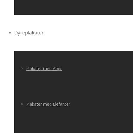
Dyreplakater
Plakater med Aber
Plakater med Elefanter