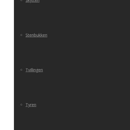
Skytten
Stenbukken
Tvillingen
Tyren