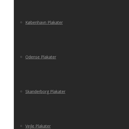
København Plakater
Odense Plakater
Skanderborg Plakater
Vejle Plakater