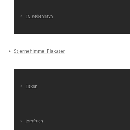
FC København
Stjernehimmel Plakater
Fisken
Jomfruen