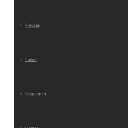
Krebsen
Løven
Skorpionen