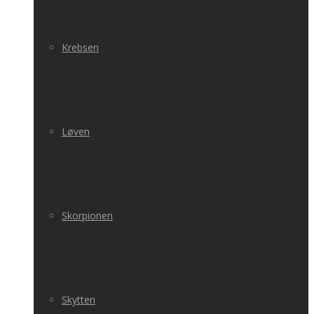
Krebsen
Løven
Skorpionen
Skytten