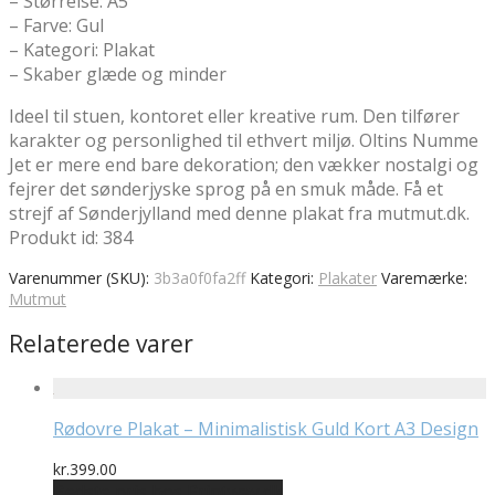
– Størrelse: A5
– Farve: Gul
– Kategori: Plakat
– Skaber glæde og minder
Ideel til stuen, kontoret eller kreative rum. Den tilfører
karakter og personlighed til ethvert miljø. Oltins Numme
Jet er mere end bare dekoration; den vækker nostalgi og
fejrer det sønderjyske sprog på en smuk måde. Få et
strejf af Sønderjylland med denne plakat fra mutmut.dk.
Produkt id: 384
Varenummer (SKU):
3b3a0f0fa2ff
Kategori:
Plakater
Varemærke:
Mutmut
Relaterede varer
Rødovre Plakat – Minimalistisk Guld Kort A3 Design
kr.
399.00
Bedste pris hos Printway.dk