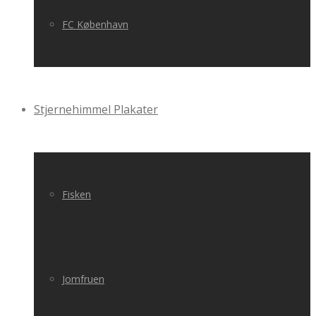
FC København
Stjernehimmel Plakater
Fisken
Jomfruen