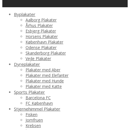
Byplakater
Aalborg Plakater
Århus Plakater
Esbjerg Plakater
Horsens Plakater
København Plakater
Odense Plakater
Skanderborg Plakater
Vejle Plakater
Dyreplakater
Plakater med Aber
Plakater med Elefanter
Plakater med Hunde
Plakater med Katte
Sports Plakater
Barcelona FC
FC København
Stjernehimmel Plakater
Fisken
Jomfruen
Krebsen