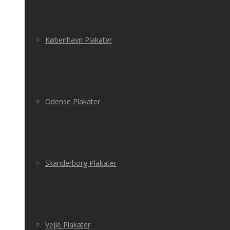
København Plakater
Odense Plakater
Skanderborg Plakater
Vejle Plakater