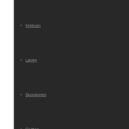
Krebsen
Løven
Skorpionen