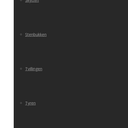
Skytten
Stenbukken
Tvillingen
Tyren