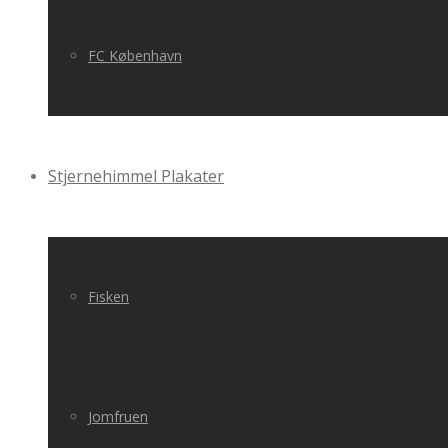
FC København
Stjernehimmel Plakater
Fisken
Jomfruen