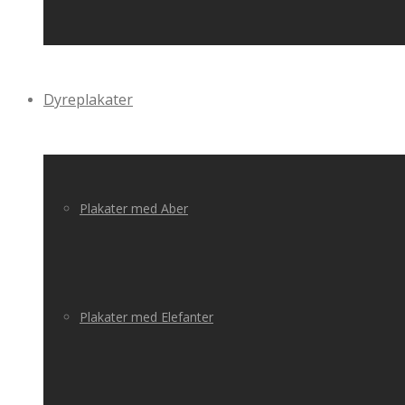
Dyreplakater
Plakater med Aber
Plakater med Elefanter