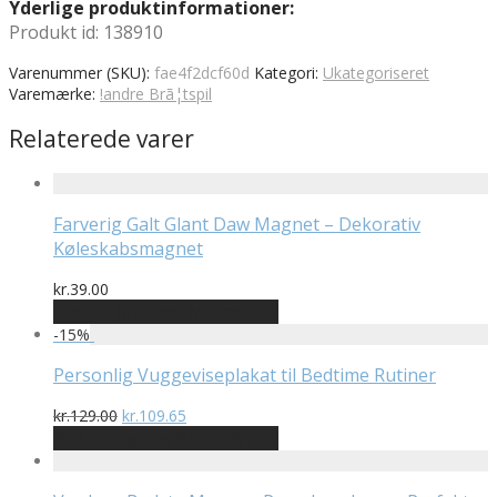
Yderlige produktinformationer:
Produkt id: 138910
Varenummer (SKU):
fae4f2dcf60d
Kategori:
Ukategoriseret
Varemærke:
!andre Brã¦tspil
Relaterede varer
Farverig Galt Glant Daw Magnet – Dekorativ
Køleskabsmagnet
kr.
39.00
Bedste pris hos Mutmut.dk
-
15
%
Personlig Vuggeviseplakat til Bedtime Rutiner
Den
Den
kr.
129.00
kr.
109.65
oprindelige
aktuelle
På Udsalg hos Plakatdyr.dk
pris
pris
var:
er: