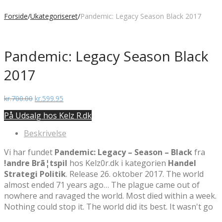
Forside
/
Ukategoriseret
/
Pandemic: Legacy Season Black 2017
Pandemic: Legacy Season Black
2017
Den
Den
kr.
700.00
kr.
599.95
oprindelige
aktuelle
På Udsalg hos Kelz R.dk
pris
pris
var:
er:
Beskrivelse
kr.700.00.
kr.599.95.
Vi har fundet
Pandemic: Legacy – Season – Black
fra
!andre Brã¦tspil
hos Kelz0r.dk i kategorien
Handel
Strategi Politik
. Release 26. oktober 2017. The world
almost ended 71 years ago… The plague came out of
nowhere and ravaged the world. Most died within a week.
Nothing could stop it. The world did its best. It wasn't go