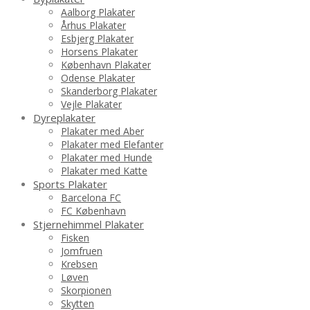
Aalborg Plakater
Århus Plakater
Esbjerg Plakater
Horsens Plakater
København Plakater
Odense Plakater
Skanderborg Plakater
Vejle Plakater
Dyreplakater
Plakater med Aber
Plakater med Elefanter
Plakater med Hunde
Plakater med Katte
Sports Plakater
Barcelona FC
FC København
Stjernehimmel Plakater
Fisken
Jomfruen
Krebsen
Løven
Skorpionen
Skytten