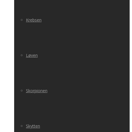
Krebsen
Løven
Skorpionen
Skytten