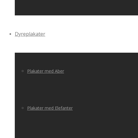
Dyreplakater
Plakater med Aber
Plakater med Elefanter