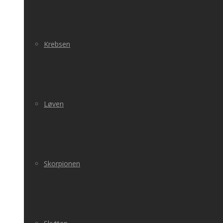
Krebsen
Løven
Skorpionen