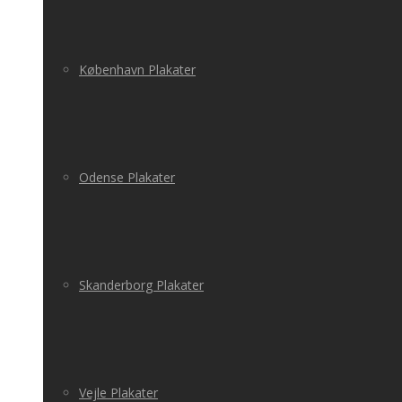
København Plakater
Odense Plakater
Skanderborg Plakater
Vejle Plakater