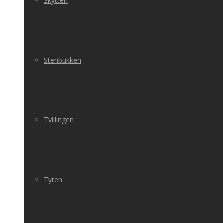
Skytten
Stenbukken
Tvillingen
Tyren