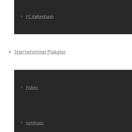
FC København
Stjernehimmel Plakater
Fisken
Jomfruen