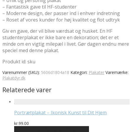
– Unik og personlig plakat
– Fantastisk gave til HF-studenter
– Moderne design, der passer ind i enhver indretning
– Roset af vores kunder for høj kvalitet og flot udtryk
Giv en gave, der vil blive værdsat og husket. En HF
studenterplakat er ikke bare en dekoration; det er et
minde om en vigtig milepæl i livet. Gør dagen endnu mere
speciel med denne plakat.
Produkt id: sku
Varenummer (SKU):
5606d1804a18
Kategori:
Plakater
Varemærke:
Plakatdyr.dk
Relaterede varer
Portrætplakat – Ikonisk Kunst til Dit Hjem
kr.
99.00
Bedste pris hos Plakatportalen.dk