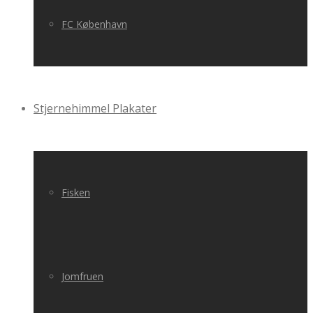
FC København
Stjernehimmel Plakater
Fisken
Jomfruen