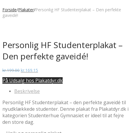
Forside
/
Plakater
/
Personlig HF Studenterplakat – Den perfekte
gaveidé!
Personlig HF Studenterplakat –
Den perfekte gaveidé!
Den
Den
kr.
199.00
kr.
169.15
oprindelige
aktuelle
På Udsalg hos Plakatdyr.dk
pris
pris
var:
er:
Beskrivelse
kr.199.00.
kr.169.15.
Personlig HF Studenterplakat – den perfekte gaveidé til
nyudklækkede studenter. Denne plakat fra Plakatdyr.dk i
kategorien Studenterhue Gymnasiet er ideel til at fejre
den store dag.