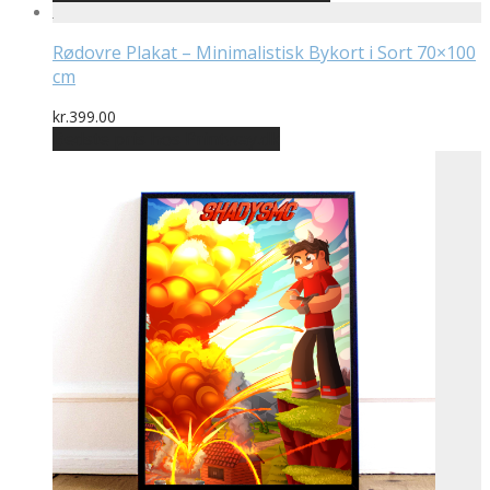
Rødovre Plakat – Minimalistisk Bykort i Sort 70×100
cm
kr.
399.00
Bedste pris hos Printway.dk