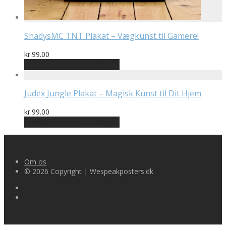
ShadysMC TNT Plakat – Vægkunst til Gamere!
kr.
99.00
Bedste pris hos Geekd.dk
Judex Jungle Plakat – Magisk Kunst til Dit Hjem
kr.
99.00
Bedste pris hos Geekd.dk
Om os
© 2026 Copyright | Wespeakposters.dk