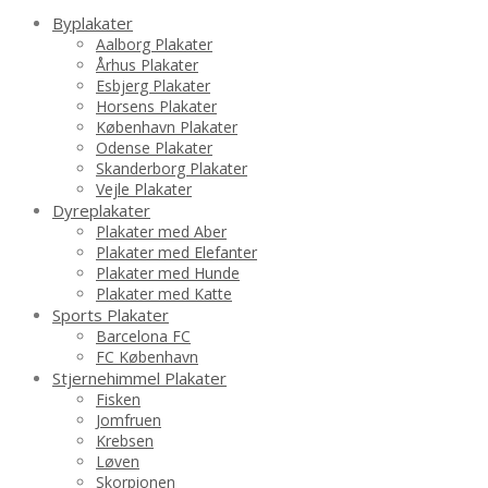
Byplakater
Aalborg Plakater
Århus Plakater
Esbjerg Plakater
Horsens Plakater
København Plakater
Odense Plakater
Skanderborg Plakater
Vejle Plakater
Dyreplakater
Plakater med Aber
Plakater med Elefanter
Plakater med Hunde
Plakater med Katte
Sports Plakater
Barcelona FC
FC København
Stjernehimmel Plakater
Fisken
Jomfruen
Krebsen
Løven
Skorpionen