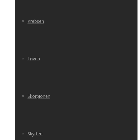
Krebsen
Løven
Skorpionen
Skytten