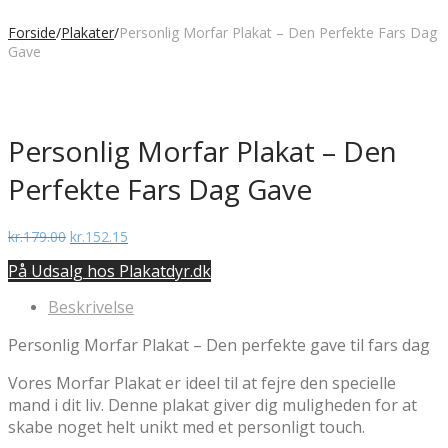
Forside
/
Plakater
/
Personlig Morfar Plakat – Den Perfekte Fars Dag
Gave
Personlig Morfar Plakat – Den
Perfekte Fars Dag Gave
Den
Den
kr.
179.00
kr.
152.15
oprindelige
aktuelle
På Udsalg hos Plakatdyr.dk
pris
pris
var:
er:
Beskrivelse
kr.179.00.
kr.152.15.
Personlig Morfar Plakat – Den perfekte gave til fars dag
Vores Morfar Plakat er ideel til at fejre den specielle
mand i dit liv. Denne plakat giver dig muligheden for at
skabe noget helt unikt med et personligt touch.