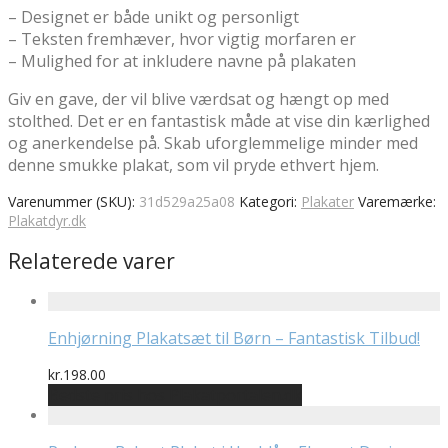
– Designet er både unikt og personligt
– Teksten fremhæver, hvor vigtig morfaren er
– Mulighed for at inkludere navne på plakaten
Giv en gave, der vil blive værdsat og hængt op med
stolthed. Det er en fantastisk måde at vise din kærlighed
og anerkendelse på. Skab uforglemmelige minder med
denne smukke plakat, som vil pryde ethvert hjem.
Varenummer (SKU):
31d529a25a08
Kategori:
Plakater
Varemærke:
Plakatdyr.dk
Relaterede varer
Enhjørning Plakatsæt til Børn – Fantastisk Tilbud!
kr.
198.00
Bedste pris hos Plakatportalen.dk