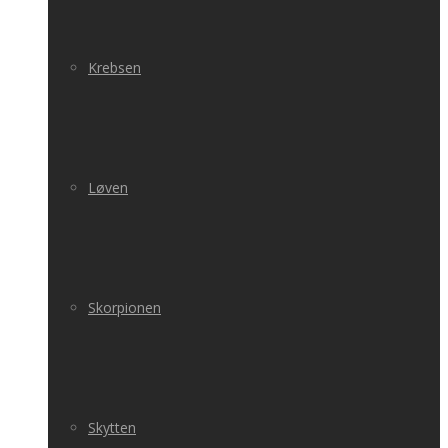
Krebsen
Løven
Skorpionen
Skytten