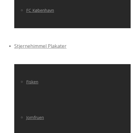
FC København
Stjernehimmel Plakater
Fisken
Jomfruen