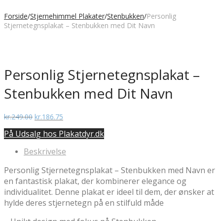
Forside
/
Stjernehimmel Plakater
/
Stenbukken
/
Personlig
Stjernetegnsplakat – Stenbukken med Dit Navn
Personlig Stjernetegnsplakat –
Stenbukken med Dit Navn
Den
Den
kr.
249.00
kr.
186.75
oprindelige
aktuelle
På Udsalg hos Plakatdyr.dk
pris
pris
var:
er:
Beskrivelse
kr.249.00.
kr.186.75.
Personlig Stjernetegnsplakat – Stenbukken med Navn er
en fantastisk plakat, der kombinerer elegance og
individualitet. Denne plakat er ideel til dem, der ønsker at
hylde deres stjernetegn på en stilfuld måde