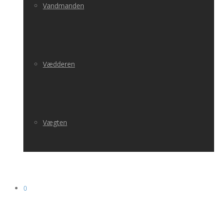
Vandmanden
Vædderen
Vægten
0