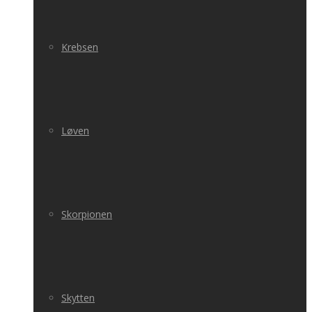
Krebsen
Løven
Skorpionen
Skytten