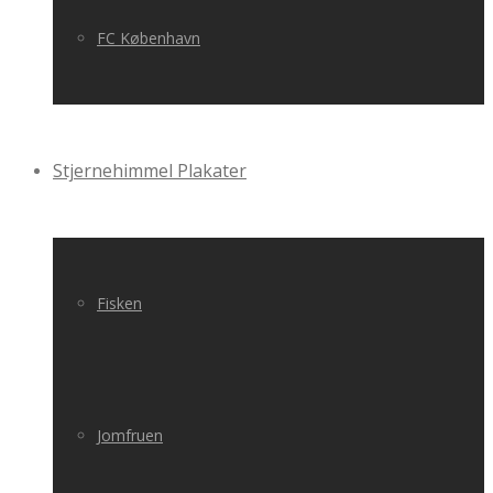
FC København
Stjernehimmel Plakater
Fisken
Jomfruen