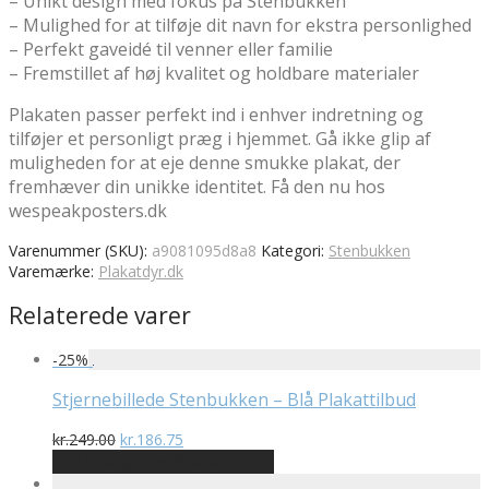
– Unikt design med fokus på Stenbukken
– Mulighed for at tilføje dit navn for ekstra personlighed
– Perfekt gaveidé til venner eller familie
– Fremstillet af høj kvalitet og holdbare materialer
Plakaten passer perfekt ind i enhver indretning og
tilføjer et personligt præg i hjemmet. Gå ikke glip af
muligheden for at eje denne smukke plakat, der
fremhæver din unikke identitet. Få den nu hos
wespeakposters.dk
Varenummer (SKU):
a9081095d8a8
Kategori:
Stenbukken
Varemærke:
Plakatdyr.dk
Relaterede varer
-
25
%
Stjernebillede Stenbukken – Blå Plakattilbud
Den
Den
kr.
249.00
kr.
186.75
oprindelige
aktuelle
På Udsalg hos Plakatdyr.dk
pris
pris