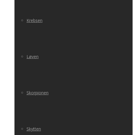
Krebsen
Løven
Skorpionen
Skytten