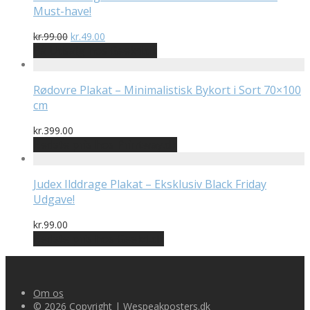
Must-have!
Den
Den
kr.
99.00
kr.
49.00
oprindelige
aktuelle
På Udsalg hos Geekd.dk
pris
pris
var:
er:
kr.99.00.
kr.49.00.
Rødovre Plakat – Minimalistisk Bykort i Sort 70×100
cm
kr.
399.00
Bedste pris hos Printway.dk
Judex Ilddrage Plakat – Eksklusiv Black Friday
Udgave!
kr.
99.00
Bedste pris hos Geekd.dk
Om os
© 2026 Copyright | Wespeakposters.dk