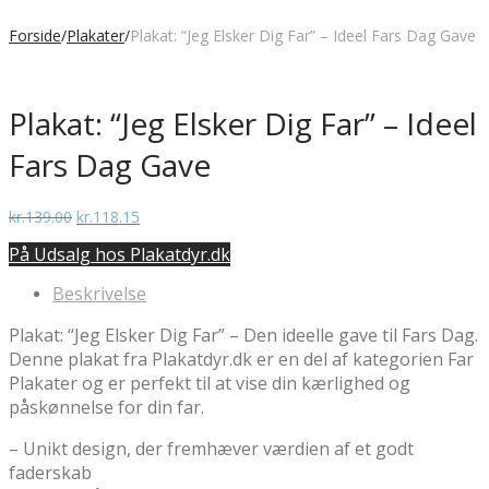
Forside
/
Plakater
/
Plakat: “Jeg Elsker Dig Far” – Ideel Fars Dag Gave
Plakat: “Jeg Elsker Dig Far” – Ideel
Fars Dag Gave
Den
Den
kr.
139.00
kr.
118.15
oprindelige
aktuelle
På Udsalg hos Plakatdyr.dk
pris
pris
var:
er:
Beskrivelse
kr.139.00.
kr.118.15.
Plakat: “Jeg Elsker Dig Far” – Den ideelle gave til Fars Dag.
Denne plakat fra Plakatdyr.dk er en del af kategorien Far
Plakater og er perfekt til at vise din kærlighed og
påskønnelse for din far.
– Unikt design, der fremhæver værdien af et godt
faderskab