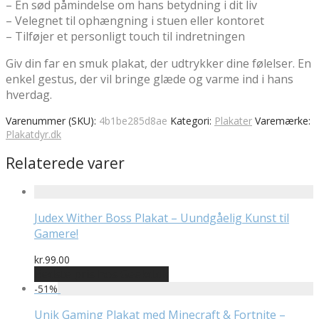
– En sød påmindelse om hans betydning i dit liv
– Velegnet til ophængning i stuen eller kontoret
– Tilføjer et personligt touch til indretningen
Giv din far en smuk plakat, der udtrykker dine følelser. En
enkel gestus, der vil bringe glæde og varme ind i hans
hverdag.
Varenummer (SKU):
4b1be285d8ae
Kategori:
Plakater
Varemærke:
Plakatdyr.dk
Relaterede varer
Judex Wither Boss Plakat – Uundgåelig Kunst til
Gamere!
kr.
99.00
Bedste pris hos Geekd.dk
-
51
%
Unik Gaming Plakat med Minecraft & Fortnite –