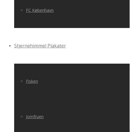
FC København
Stjernehimmel Plakater
Fisken
Jomfruen