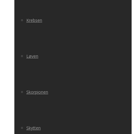
Krebsen
Løven
Skorpionen
Skytten