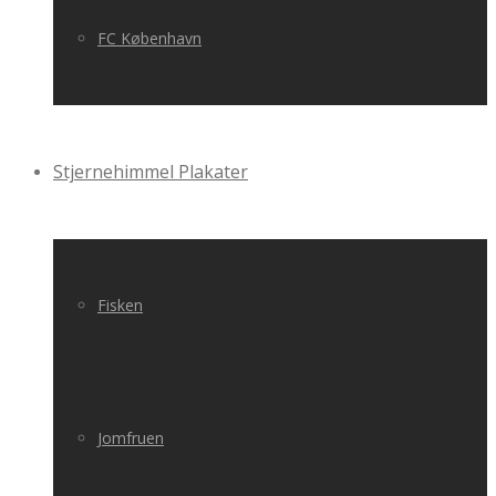
FC København
Stjernehimmel Plakater
Fisken
Jomfruen