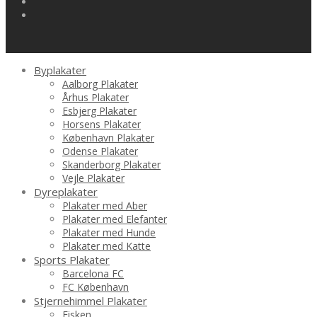
Byplakater
Aalborg Plakater
Århus Plakater
Esbjerg Plakater
Horsens Plakater
København Plakater
Odense Plakater
Skanderborg Plakater
Vejle Plakater
Dyreplakater
Plakater med Aber
Plakater med Elefanter
Plakater med Hunde
Plakater med Katte
Sports Plakater
Barcelona FC
FC København
Stjernehimmel Plakater
Fisken