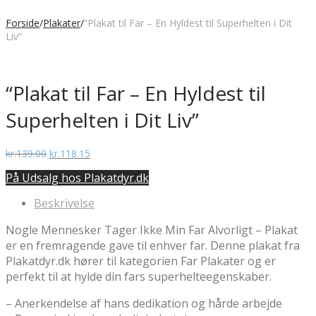
Forside
/
Plakater
/
“Plakat til Far – En Hyldest til Superhelten i Dit
Liv”
“Plakat til Far – En Hyldest til
Superhelten i Dit Liv”
Den
Den
kr.
139.00
kr.
118.15
oprindelige
aktuelle
På Udsalg hos Plakatdyr.dk
pris
pris
var:
er:
Beskrivelse
kr.139.00.
kr.118.15.
Nogle Mennesker Tager Ikke Min Far Alvorligt – Plakat
er en fremragende gave til enhver far. Denne plakat fra
Plakatdyr.dk hører til kategorien Far Plakater og er
perfekt til at hylde din fars superhelteegenskaber.
– Anerkendelse af hans dedikation og hårde arbejde