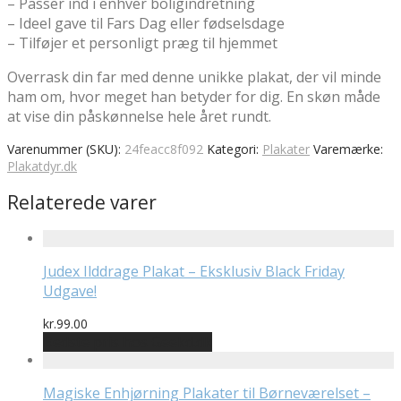
– Passer ind i enhver boligindretning
– Ideel gave til Fars Dag eller fødselsdage
– Tilføjer et personligt præg til hjemmet
Overrask din far med denne unikke plakat, der vil minde
ham om, hvor meget han betyder for dig. En skøn måde
at vise din påskønnelse hele året rundt.
Varenummer (SKU):
24feacc8f092
Kategori:
Plakater
Varemærke:
Plakatdyr.dk
Relaterede varer
Judex Ilddrage Plakat – Eksklusiv Black Friday
Udgave!
kr.
99.00
Bedste pris hos Geekd.dk
Magiske Enhjørning Plakater til Børneværelset –