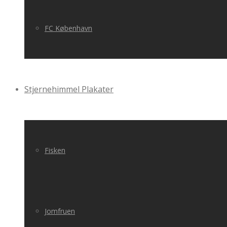
FC København
Stjernehimmel Plakater
Fisken
Jomfruen