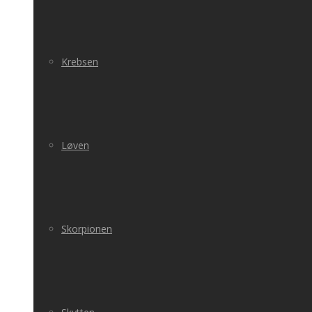
Krebsen
Løven
Skorpionen