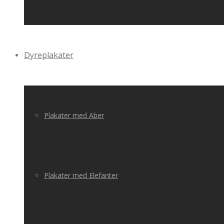
Dyreplakater
Plakater med Aber
Plakater med Elefanter