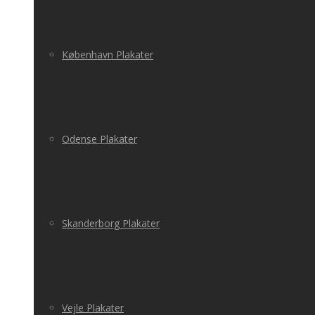
København Plakater
Odense Plakater
Skanderborg Plakater
Vejle Plakater