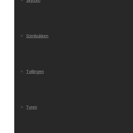
Skytten
Stenbukken
Tvillingen
Tyren