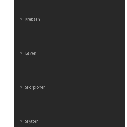
Krebsen
Løven
Skorpionen
Skytten