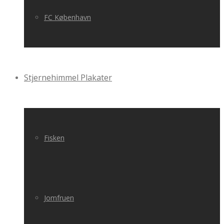
FC København
Stjernehimmel Plakater
Fisken
Jomfruen