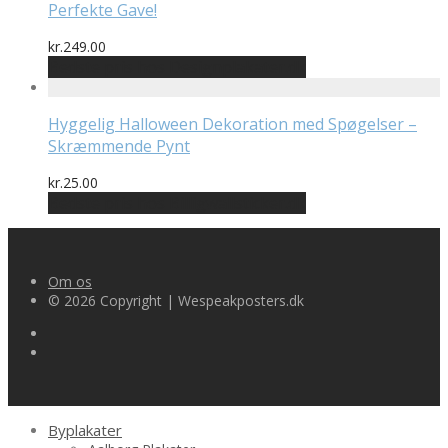
Perfekte Gave!
kr.
249.00
Bedste pris hos Designplakater.dk
Hyggelig Halloween Dekoration med Spøgelser –
Skræmmende Pynt
kr.
25.00
Bedste pris hos Billigwallsticker.dk
Om os
© 2026 Copyright | Wespeakposters.dk
Byplakater