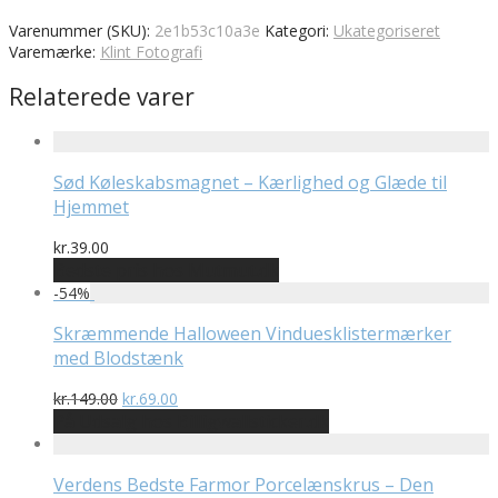
Varenummer (SKU):
2e1b53c10a3e
Kategori:
Ukategoriseret
Varemærke:
Klint Fotografi
Relaterede varer
Sød Køleskabsmagnet – Kærlighed og Glæde til
Hjemmet
kr.
39.00
Bedste pris hos Mutmut.dk
-
54
%
Skræmmende Halloween Vinduesklistermærker
med Blodstænk
Den
Den
kr.
149.00
kr.
69.00
oprindelige
aktuelle
På Udsalg hos Billigwallsticker.dk
pris
pris
var:
er:
kr.149.00.
kr.69.00.
Verdens Bedste Farmor Porcelænskrus – Den