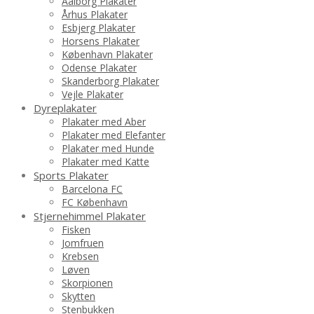
Aalborg Plakater
Århus Plakater
Esbjerg Plakater
Horsens Plakater
København Plakater
Odense Plakater
Skanderborg Plakater
Vejle Plakater
Dyreplakater
Plakater med Aber
Plakater med Elefanter
Plakater med Hunde
Plakater med Katte
Sports Plakater
Barcelona FC
FC København
Stjernehimmel Plakater
Fisken
Jomfruen
Krebsen
Løven
Skorpionen
Skytten
Stenbukken