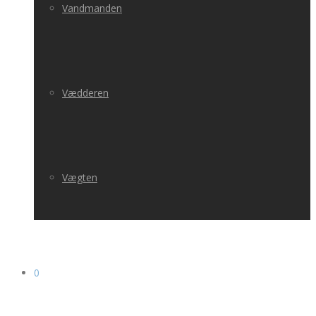
Vandmanden
Vædderen
Vægten
0