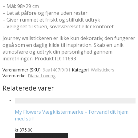
– Mål: 98×29 cm
– Let at påføre og fjerne uden rester
– Giver rummet et friskt og stilfuldt udtryk
– Velegnet til stuen, soveværelset eller kontoret
Journey wallstickeren er ikke kun dekorativ; den fungerer
også som en daglig kilde til inspiration. Skab en unik
atmosfære og udtryk din personlighed gennem
indretningen. Produkt ID: 11693
Varenummer (SKU):
9aa1407f9f01
Kategori:
Wallstickers
Varemærke:
Diana Lovring
Relaterede varer
My Flowers Vægklistermærke – Forvandl dit hjem
med stil!
kr.
375.00
Bedste pris hos Illux.dk