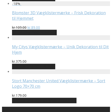
-
18
%
Blomster 3D Vægklistermærke – Frisk Dekoration
til Hjemmet
Den
Den
kr.
109.00
kr.
89.00
oprindelige
aktuelle
På Udsalg hos Wowo.dk
pris
pris
var:
er:
kr.109.00.
kr.89.00.
My Citys Vægklistermærke – Unik Dekoration til Dit
Hjem
kr.
375.00
Bedste pris hos Illux.dk
Stort Manchester United Vægklistermærke – Sort
Logo 70×70 cm
kr.
179.00
Bedste pris hos Billigwallsticker.dk