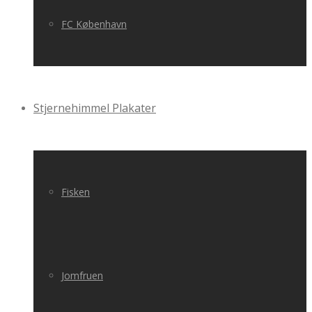
FC København
Stjernehimmel Plakater
Fisken
Jomfruen