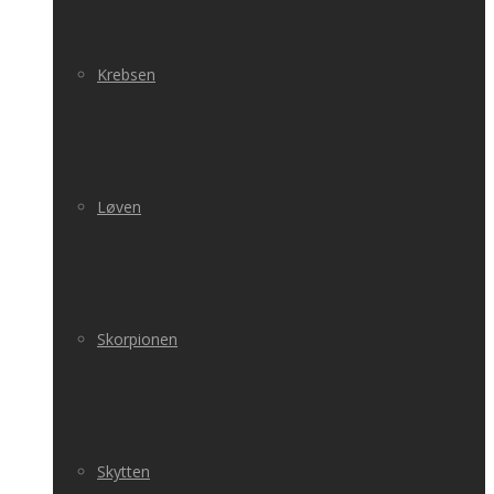
Krebsen
Løven
Skorpionen
Skytten