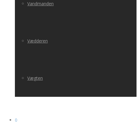
Vandmanden
Vædderen
Vægten
0