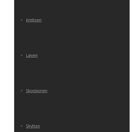
Krebsen
Løven
Skorpionen
Skytten