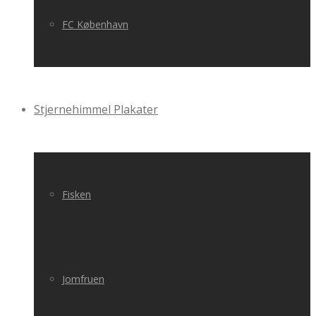
FC København
Stjernehimmel Plakater
Fisken
Jomfruen