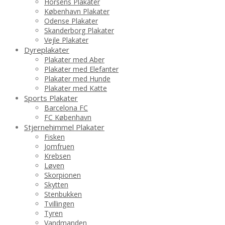
Horsens Plakater
København Plakater
Odense Plakater
Skanderborg Plakater
Vejle Plakater
Dyreplakater
Plakater med Aber
Plakater med Elefanter
Plakater med Hunde
Plakater med Katte
Sports Plakater
Barcelona FC
FC København
Stjernehimmel Plakater
Fisken
Jomfruen
Krebsen
Løven
Skorpionen
Skytten
Stenbukken
Tvillingen
Tyren
Vandmanden