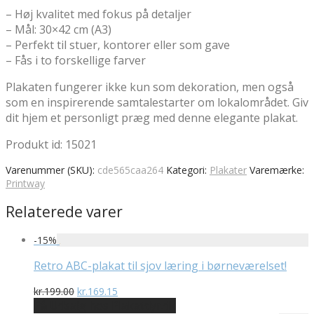
– Høj kvalitet med fokus på detaljer
– Mål: 30×42 cm (A3)
– Perfekt til stuer, kontorer eller som gave
– Fås i to forskellige farver
Plakaten fungerer ikke kun som dekoration, men også
som en inspirerende samtalestarter om lokalområdet. Giv
dit hjem et personligt præg med denne elegante plakat.
Produkt id: 15021
Varenummer (SKU):
cde565caa264
Kategori:
Plakater
Varemærke:
Printway
Relaterede varer
-
15
%
Retro ABC-plakat til sjov læring i børneværelset!
Den
Den
kr.
199.00
kr.
169.15
oprindelige
aktuelle
På Udsalg hos Plakatdyr.dk