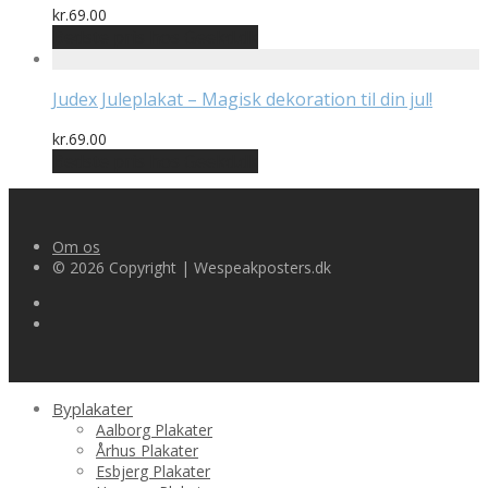
kr.
69.00
Bedste pris hos Geekd.dk
Judex Juleplakat – Magisk dekoration til din jul!
kr.
69.00
Bedste pris hos Geekd.dk
Om os
© 2026 Copyright | Wespeakposters.dk
Byplakater
Aalborg Plakater
Århus Plakater
Esbjerg Plakater