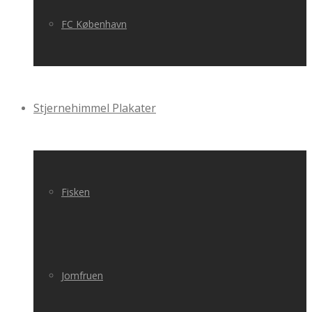
FC København
Stjernehimmel Plakater
Fisken
Jomfruen