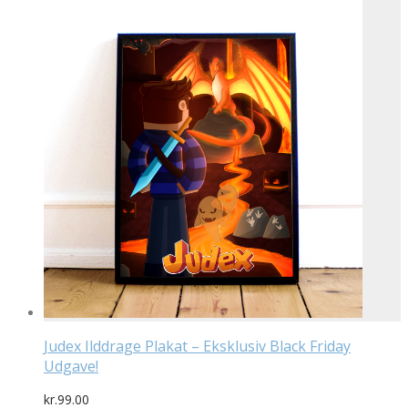
pris
pris
var:
er:
kr.199.00.
kr.169.15.
Judex Ilddrage Plakat – Eksklusiv Black Friday
Udgave!
kr.
99.00