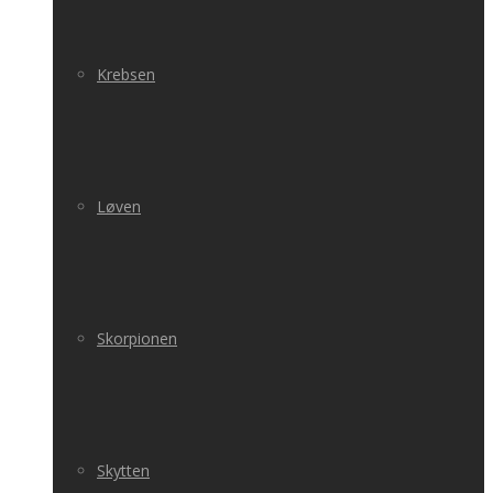
Krebsen
Løven
Skorpionen
Skytten