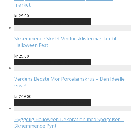
mørket
kr.
29.00
Bedste pris hos Billigwallsticker.dk
Skræmmende Skelet Vinduesklistermærker til
Halloween Fest
kr.
29.00
Bedste pris hos Billigwallsticker.dk
Verdens Bedste Mor Porcelænskrus – Den Ideelle
Gave!
kr.
249.00
Bedste pris hos Designplakater.dk
Hyggelig Halloween Dekoration med Spøgelser –
Skræmmende Pynt