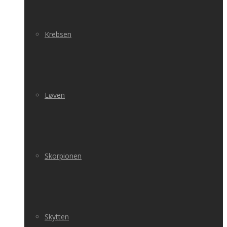
Krebsen
Løven
Skorpionen
Skytten