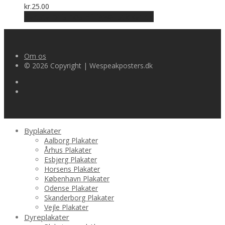
kr.
25.00
Bedste pris hos Billigwallsticker.dk
Om os
© 2026 Copyright | Wespeakposters.dk
Byplakater
Aalborg Plakater
Århus Plakater
Esbjerg Plakater
Horsens Plakater
København Plakater
Odense Plakater
Skanderborg Plakater
Vejle Plakater
Dyreplakater