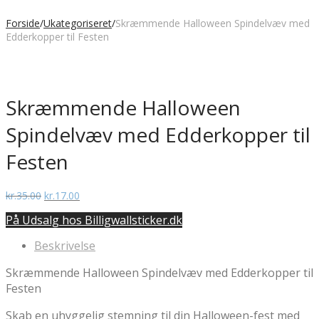
Forside
/
Ukategoriseret
/
Skræmmende Halloween Spindelvæv med
Edderkopper til Festen
Skræmmende Halloween
Spindelvæv med Edderkopper til
Festen
Den
Den
kr.
35.00
kr.
17.00
oprindelige
aktuelle
På Udsalg hos Billigwallsticker.dk
pris
pris
var:
er:
Beskrivelse
kr.35.00.
kr.17.00.
Skræmmende Halloween Spindelvæv med Edderkopper til
Festen
Skab en uhyggelig stemning til din Halloween-fest med