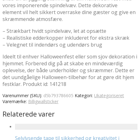
vores imponerende spindelvæv. Dette dekorative
element vil helt sikkert overraske dine gæster og give en
skræmmende atmosfære.
– Strækbart hvidt spindelvæv, let at opsætte
– Realistiske edderkopper inkluderet for ekstra skræk
– Velegnet til indendørs og udendørs brug
Ideelt til enhver Halloweenfest eller som sjov dekoration i
hjemmet. Forbered dig på at skabe en mindeværdig
oplevelse, der både underholder og skræmmer. Dette er
det uundgåelige Halloween-tilbehør for at gøre dit hjem
festklar. Produkt id: 141218
Varenummer (SKU):
d5b793786605
Kategori:
Ukategoriseret
Varemærke:
Billigwallsticker
Relaterede varer
Selvlysende tape til sikkerhed og kreativitet i