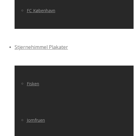
FC København
Stjernehimmel Plakater
Fisken
Jomfruen