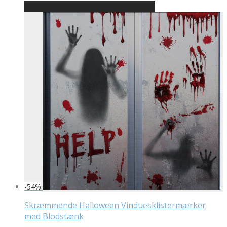
Bedste pris hos Designplakater.dk
-
54
%
Skræmmende Halloween Vinduesklistermærker
med Blodstænk