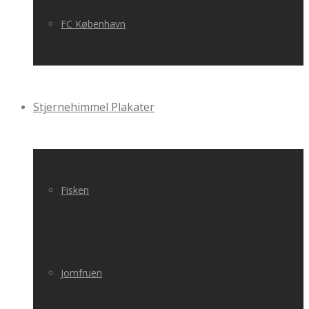
FC København
Stjernehimmel Plakater
Fisken
Jomfruen