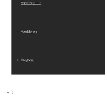
Vandmanden
Vædderen
Vægten
0