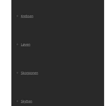
Krebsen
Løven
Skorpionen
Skytten