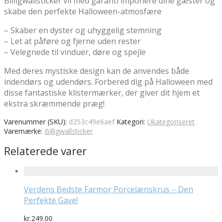
Billigwallsticker vil med garanti imponere dine gæster og
skabe den perfekte Halloween-atmosfære
– Skaber en dyster og uhyggelig stemning
– Let at påføre og fjerne uden rester
– Velegnede til vinduer, døre og spejle
Med deres mystiske design kan de anvendes både
indendørs og udendørs. Forbered dig på Halloween med
disse fantastiske klistermærker, der giver dit hjem et
ekstra skræmmende præg!
Varenummer (SKU):
d253c49e6aef
Kategori:
Ukategoriseret
Varemærke:
Billigwallsticker
Relaterede varer
Verdens Bedste Farmor Porcelænskrus – Den
Perfekte Gave!
kr.
249.00