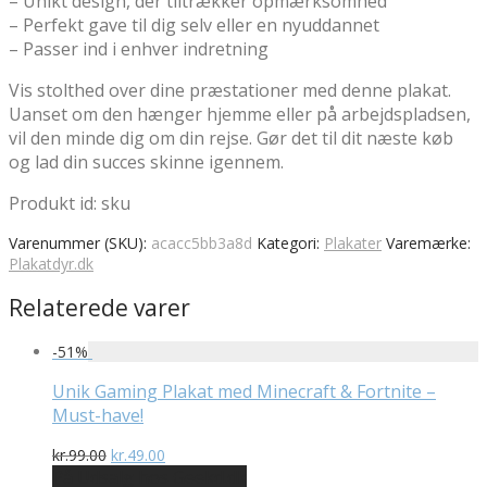
– Unikt design, der tiltrækker opmærksomhed
– Perfekt gave til dig selv eller en nyuddannet
– Passer ind i enhver indretning
Vis stolthed over dine præstationer med denne plakat.
Uanset om den hænger hjemme eller på arbejdspladsen,
vil den minde dig om din rejse. Gør det til dit næste køb
og lad din succes skinne igennem.
Produkt id: sku
Varenummer (SKU):
acacc5bb3a8d
Kategori:
Plakater
Varemærke:
Plakatdyr.dk
Relaterede varer
-
51
%
Unik Gaming Plakat med Minecraft & Fortnite –
Must-have!
Den
Den
kr.
99.00
kr.
49.00
oprindelige
aktuelle
På Udsalg hos Geekd.dk