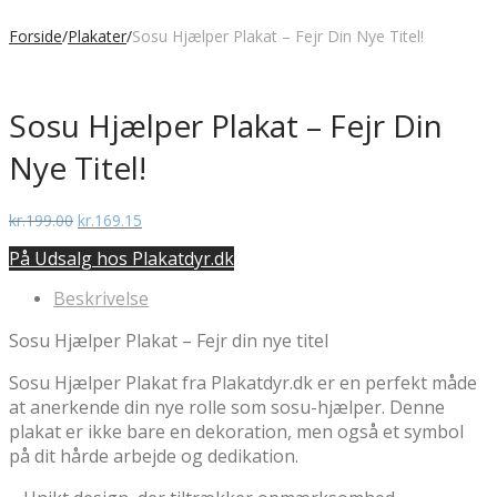
Forside
/
Plakater
/
Sosu Hjælper Plakat – Fejr Din Nye Titel!
Sosu Hjælper Plakat – Fejr Din
Nye Titel!
Den
Den
kr.
199.00
kr.
169.15
oprindelige
aktuelle
På Udsalg hos Plakatdyr.dk
pris
pris
var:
er:
Beskrivelse
kr.199.00.
kr.169.15.
Sosu Hjælper Plakat – Fejr din nye titel
Sosu Hjælper Plakat fra Plakatdyr.dk er en perfekt måde
at anerkende din nye rolle som sosu-hjælper. Denne
plakat er ikke bare en dekoration, men også et symbol
på dit hårde arbejde og dedikation.