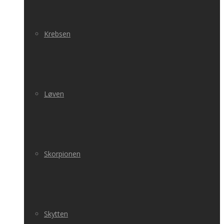
Krebsen
Løven
Skorpionen
Skytten