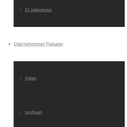
FC København
Stjernehimmel Plakater
Fisken
Jomfruen