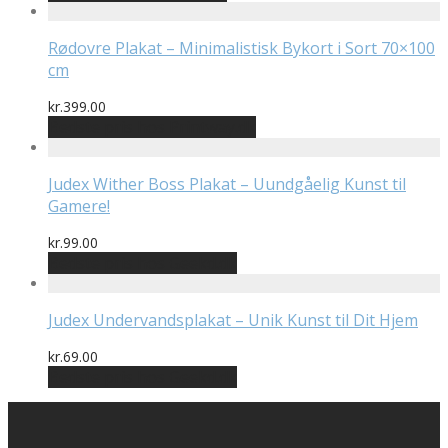
pris
pris
var:
er:
kr.99.00.
kr.49.00.
Rødovre Plakat – Minimalistisk Bykort i Sort 70×100
cm
kr.
399.00
Bedste pris hos Printway.dk
Judex Wither Boss Plakat – Uundgåelig Kunst til
Gamere!
kr.
99.00
Bedste pris hos Geekd.dk
Judex Undervandsplakat – Unik Kunst til Dit Hjem
kr.
69.00
Bedste pris hos Geekd.dk