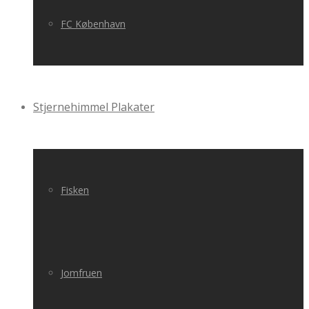
FC København
Stjernehimmel Plakater
Fisken
Jomfruen