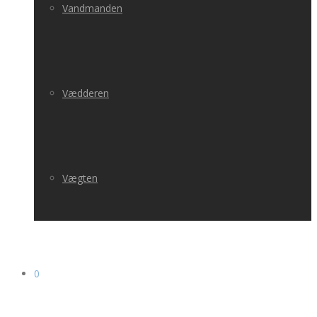
Vandmanden
Vædderen
Vægten
0