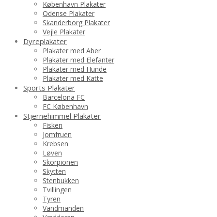
København Plakater
Odense Plakater
Skanderborg Plakater
Vejle Plakater
Dyreplakater
Plakater med Aber
Plakater med Elefanter
Plakater med Hunde
Plakater med Katte
Sports Plakater
Barcelona FC
FC København
Stjernehimmel Plakater
Fisken
Jomfruen
Krebsen
Løven
Skorpionen
Skytten
Stenbukken
Tvillingen
Tyren
Vandmanden