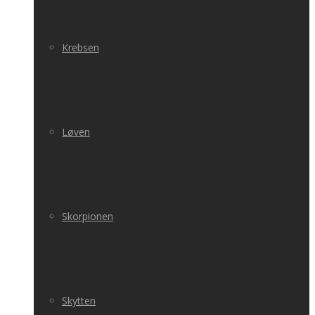
Krebsen
Løven
Skorpionen
Skytten