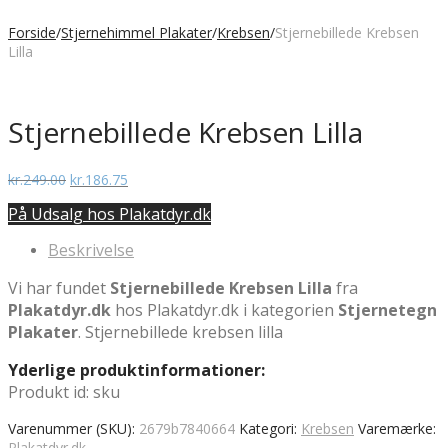
Forside
/
Stjernehimmel Plakater
/
Krebsen
/
Stjernebillede Krebsen
Lilla
Stjernebillede Krebsen Lilla
Den
Den
kr.
249.00
kr.
186.75
oprindelige
aktuelle
På Udsalg hos Plakatdyr.dk
pris
pris
var:
er:
Beskrivelse
kr.249.00.
kr.186.75.
Vi har fundet
Stjernebillede Krebsen Lilla
fra
Plakatdyr.dk
hos Plakatdyr.dk i kategorien
Stjernetegn
Plakater
. Stjernebillede krebsen lilla
Yderlige produktinformationer:
Produkt id: sku
Varenummer (SKU):
2679b7840664
Kategori:
Krebsen
Varemærke:
Plakatdyr.dk