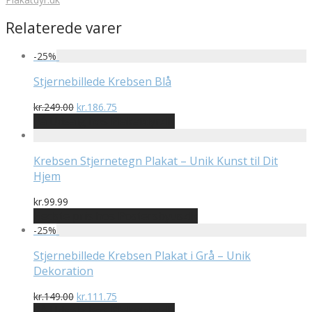
Relaterede varer
-
25
%
Stjernebillede Krebsen Blå
Den
Den
kr.
249.00
kr.
186.75
oprindelige
aktuelle
På Udsalg hos Plakatdyr.dk
pris
pris
var:
er:
kr.249.00.
kr.186.75.
Krebsen Stjernetegn Plakat – Unik Kunst til Dit
Hjem
kr.
99.99
Bedste pris hos Postersbyus.dk
-
25
%
Stjernebillede Krebsen Plakat i Grå – Unik
Dekoration
Den
Den
kr.
149.00
kr.
111.75
oprindelige
aktuelle
På Udsalg hos Plakatdyr.dk