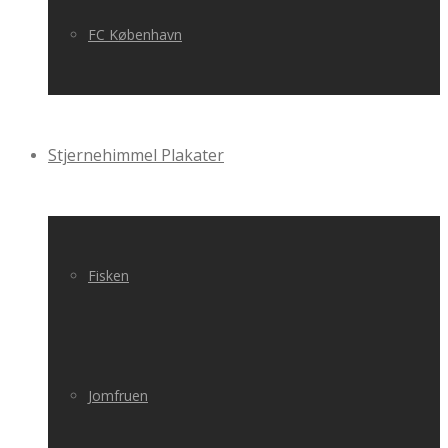
FC København
Stjernehimmel Plakater
Fisken
Jomfruen