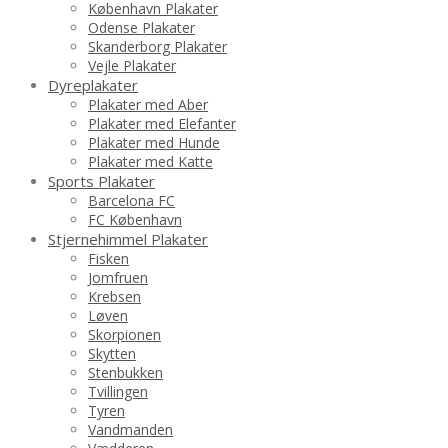
København Plakater
Odense Plakater
Skanderborg Plakater
Vejle Plakater
Dyreplakater
Plakater med Aber
Plakater med Elefanter
Plakater med Hunde
Plakater med Katte
Sports Plakater
Barcelona FC
FC København
Stjernehimmel Plakater
Fisken
Jomfruen
Krebsen
Løven
Skorpionen
Skytten
Stenbukken
Tvillingen
Tyren
Vandmanden