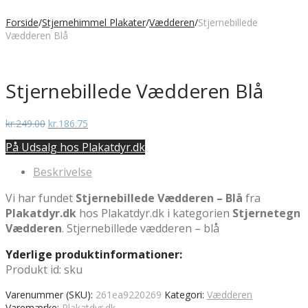
Forside
/
Stjernehimmel Plakater
/
Vædderen
/
Stjernebillede
Vædderen Blå
Stjernebillede Vædderen Blå
Den
Den
kr.
249.00
kr.
186.75
oprindelige
aktuelle
På Udsalg hos Plakatdyr.dk
pris
pris
var:
er:
Beskrivelse
kr.249.00.
kr.186.75.
Vi har fundet
Stjernebillede Vædderen – Blå
fra
Plakatdyr.dk
hos Plakatdyr.dk i kategorien
Stjernetegn
Vædderen
. Stjernebillede vædderen – blå
Yderlige produktinformationer:
Produkt id: sku
Varenummer (SKU):
261ea9220269
Kategori:
Vædderen
Varemærke:
Plakatdyr.dk