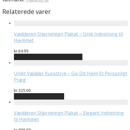
Relaterede varer
Vædderen Stjernetegn Plakat – Unik Indretning til
Hjemmet
kr.
64.99
Bedste pris hos Postersbyus.dk
Unikt Vædder Kunsttryk – Giv Dit Hjem Et Personligt
Præg
kr.
325.00
Bedste pris hos Illux.dk
Vædderen Stjernetegn Plakat – Elegant Indretning
til Hjemmet
kr.
399.00