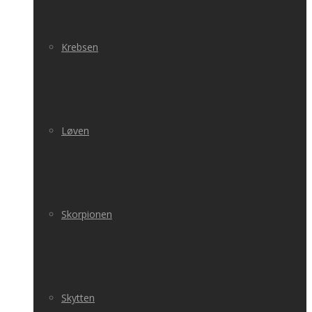
Krebsen
Løven
Skorpionen
Skytten