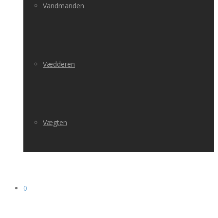
Vandmanden
Vædderen
Vægten
0