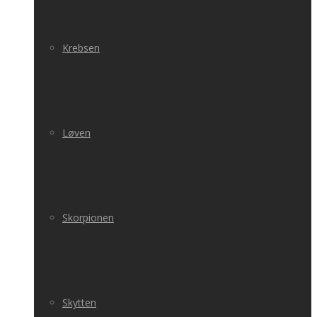
Krebsen
Løven
Skorpionen
Skytten