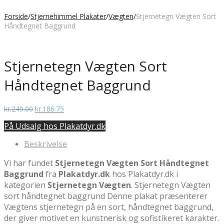
Forside
/
Stjernehimmel Plakater
/
Vægten
/
Stjernetegn Vægten Sort
Håndtegnet Baggrund
Stjernetegn Vægten Sort
Håndtegnet Baggrund
Den
Den
kr.
249.00
kr.
186.75
oprindelige
aktuelle
På Udsalg hos Plakatdyr.dk
pris
pris
var:
er:
Beskrivelse
kr.249.00.
kr.186.75.
Vi har fundet
Stjernetegn Vægten Sort Håndtegnet
Baggrund
fra
Plakatdyr.dk
hos Plakatdyr.dk i
kategorien
Stjernetegn Vægten
. Stjernetegn Vægten
sort håndtegnet baggrund Denne plakat præsenterer
Vægtens stjernetegn på en sort, håndtegnet baggrund,
der giver motivet en kunstnerisk og sofistikeret karakter.