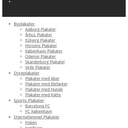
Byplakater
Aalborg Plakater
Århus Plakater
Esbjerg Plakater
Horsens Plakater
København Plakater
Odense Plakater
Skanderborg Plakater
Vejle Plakater
Dyreplakater
Plakater med Aber
Plakater med Elefanter
Plakater med Hunde
Plakater med Katte
Sports Plakater
Barcelona FC
FC København
Stjernehimmel Plakater
Fisken
Jomfruen