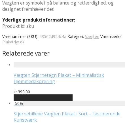
Vægten er symbolet på balance og retfærdighed, og
designet fremhæver det
Yderlige produktinformationer:
Produkt id: sku
Varenummer (SKU):
43562d954c4a
Kategori:
Vægten
Varemærke:
Plakatdyr.dk
Relaterede varer
Vægten Stjernetegn Plakat – Minimalistisk
Hjemmedekorering
kr.
399.00
Bedste pris hos Printway.dk
-
50
%
Stjernebillede Vægten Plakat i Sort – Fascinerende
Kunstværk