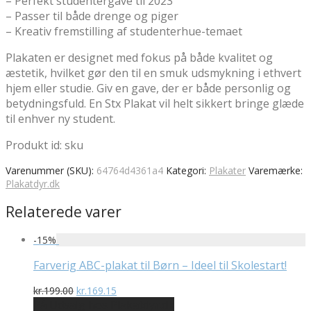
– Perfekt studentergave til 2023
– Passer til både drenge og piger
– Kreativ fremstilling af studenterhue-temaet
Plakaten er designet med fokus på både kvalitet og
æstetik, hvilket gør den til en smuk udsmykning i ethvert
hjem eller studie. Giv en gave, der er både personlig og
betydningsfuld. En Stx Plakat vil helt sikkert bringe glæde
til enhver ny student.
Produkt id: sku
Varenummer (SKU):
64764d4361a4
Kategori:
Plakater
Varemærke:
Plakatdyr.dk
Relaterede varer
-
15
%
Farverig ABC-plakat til Børn – Ideel til Skolestart!
Den
Den
kr.
199.00
kr.
169.15
oprindelige
aktuelle
På Udsalg hos Plakatdyr.dk