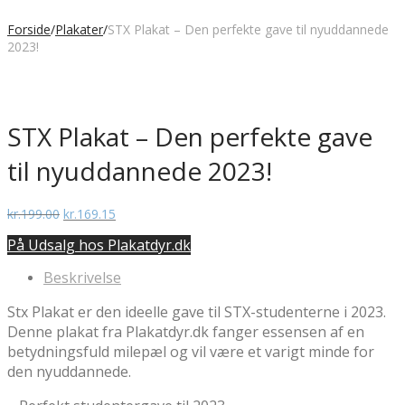
Forside
/
Plakater
/
STX Plakat – Den perfekte gave til nyuddannede
2023!
STX Plakat – Den perfekte gave
til nyuddannede 2023!
Den
Den
kr.
199.00
kr.
169.15
oprindelige
aktuelle
På Udsalg hos Plakatdyr.dk
pris
pris
var:
er:
Beskrivelse
kr.199.00.
kr.169.15.
Stx Plakat er den ideelle gave til STX-studenterne i 2023.
Denne plakat fra Plakatdyr.dk fanger essensen af en
betydningsfuld milepæl og vil være et varigt minde for
den nyuddannede.