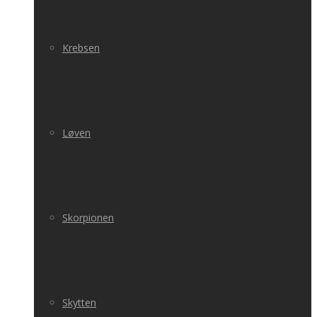
Krebsen
Løven
Skorpionen
Skytten