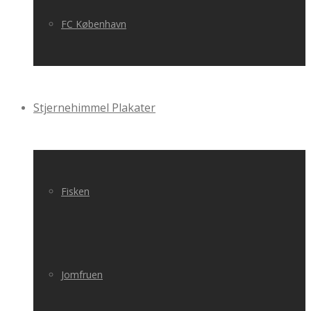
FC København
Stjernehimmel Plakater
Fisken
Jomfruen