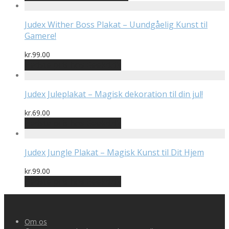
pris
pris
var:
er:
kr.199.00.
kr.169.15.
Judex Wither Boss Plakat – Uundgåelig Kunst til
Gamere!
kr.
99.00
Bedste pris hos Geekd.dk
Judex Juleplakat – Magisk dekoration til din jul!
kr.
69.00
Bedste pris hos Geekd.dk
Judex Jungle Plakat – Magisk Kunst til Dit Hjem
kr.
99.00
Bedste pris hos Geekd.dk
Om os