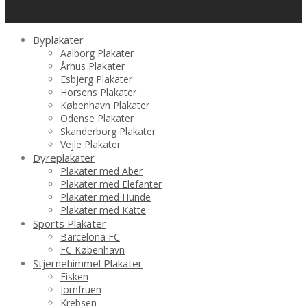
Byplakater
Aalborg Plakater
Århus Plakater
Esbjerg Plakater
Horsens Plakater
København Plakater
Odense Plakater
Skanderborg Plakater
Vejle Plakater
Dyreplakater
Plakater med Aber
Plakater med Elefanter
Plakater med Hunde
Plakater med Katte
Sports Plakater
Barcelona FC
FC København
Stjernehimmel Plakater
Fisken
Jomfruen
Krebsen