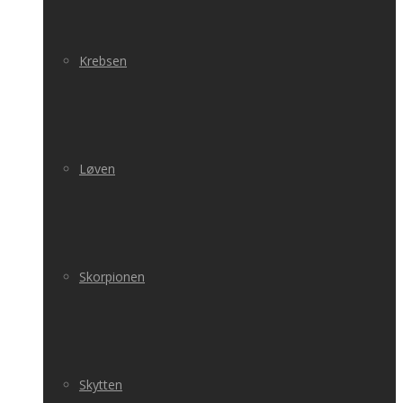
Krebsen
Løven
Skorpionen
Skytten