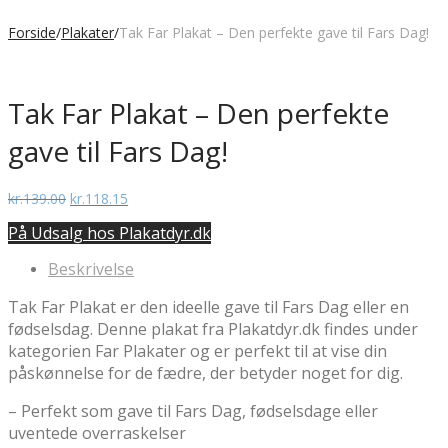
Forside
/
Plakater
/
Tak Far Plakat – Den perfekte gave til Fars Dag!
Tak Far Plakat – Den perfekte
gave til Fars Dag!
Den
Den
kr.
139.00
kr.
118.15
oprindelige
aktuelle
På Udsalg hos Plakatdyr.dk
pris
pris
var:
er:
Beskrivelse
kr.139.00.
kr.118.15.
Tak Far Plakat er den ideelle gave til Fars Dag eller en
fødselsdag. Denne plakat fra Plakatdyr.dk findes under
kategorien Far Plakater og er perfekt til at vise din
påskønnelse for de fædre, der betyder noget for dig.
– Perfekt som gave til Fars Dag, fødselsdage eller
uventede overraskelser