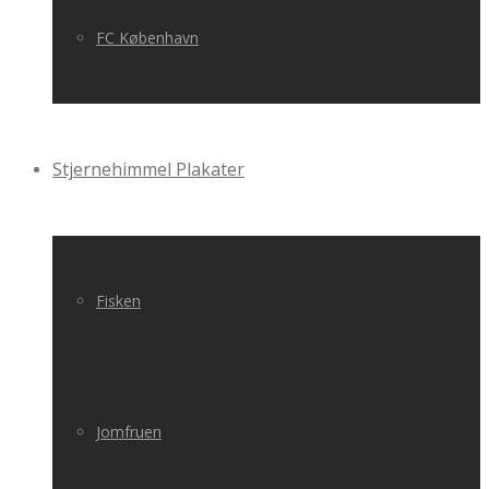
FC København
Stjernehimmel Plakater
Fisken
Jomfruen