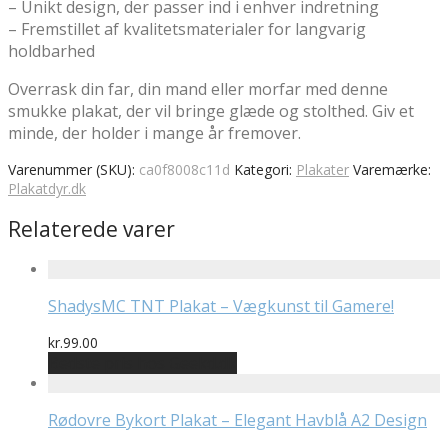
– Unikt design, der passer ind i enhver indretning
– Fremstillet af kvalitetsmaterialer for langvarig
holdbarhed
Overrask din far, din mand eller morfar med denne
smukke plakat, der vil bringe glæde og stolthed. Giv et
minde, der holder i mange år fremover.
Varenummer (SKU):
ca0f8008c11d
Kategori:
Plakater
Varemærke:
Plakatdyr.dk
Relaterede varer
ShadysMC TNT Plakat – Vægkunst til Gamere!
kr.
99.00
Bedste pris hos Geekd.dk
Rødovre Bykort Plakat – Elegant Havblå A2 Design