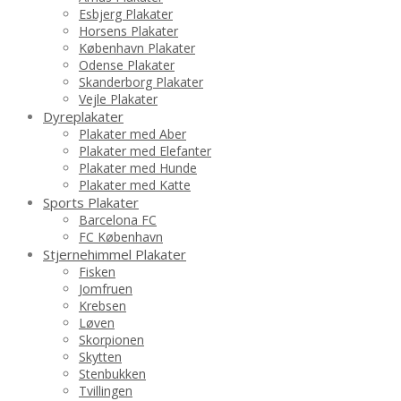
Esbjerg Plakater
Horsens Plakater
København Plakater
Odense Plakater
Skanderborg Plakater
Vejle Plakater
Dyreplakater
Plakater med Aber
Plakater med Elefanter
Plakater med Hunde
Plakater med Katte
Sports Plakater
Barcelona FC
FC København
Stjernehimmel Plakater
Fisken
Jomfruen
Krebsen
Løven
Skorpionen
Skytten
Stenbukken
Tvillingen