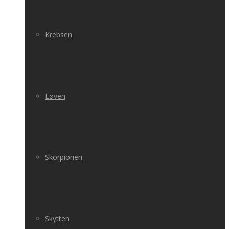
Krebsen
Løven
Skorpionen
Skytten