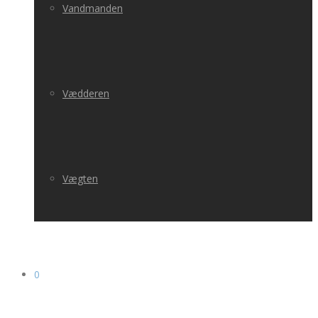
Vandmanden
Vædderen
Vægten
0