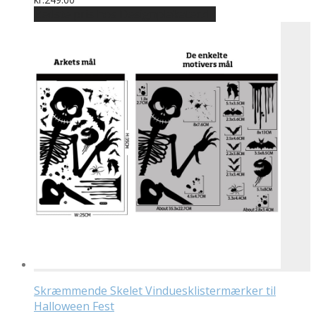
Bedste pris hos Designplakater.dk
Skræmmende Skelet Vinduesklistermærker til
Halloween Fest