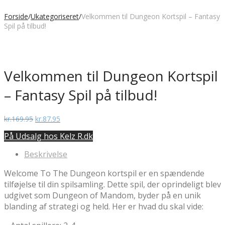
Forside
/
Ukategoriseret
/
Velkommen til Dungeon Kortspil – Fantasy
Spil på tilbud!
Velkommen til Dungeon Kortspil
– Fantasy Spil på tilbud!
Den
Den
kr.
169.95
kr.
87.95
oprindelige
aktuelle
På Udsalg hos Kelz R.dk
pris
pris
var:
er:
Beskrivelse
kr.169.95.
kr.87.95.
Welcome To The Dungeon kortspil er en spændende
tilføjelse til din spilsamling. Dette spil, der oprindeligt blev
udgivet som Dungeon of Mandom, byder på en unik
blanding af strategi og held. Her er hvad du skal vide: