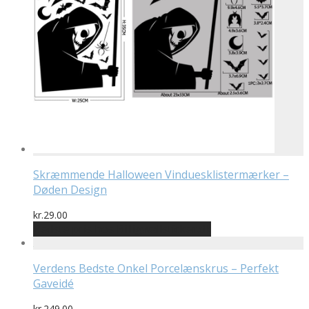
Skræmmende Halloween Vinduesklistermærker –
Døden Design
kr.
29.00
Bedste pris hos Billigwallsticker.dk
Verdens Bedste Onkel Porcelænskrus – Perfekt
Gaveidé
kr.
249.00