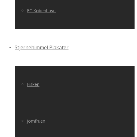
FC København
Stjernehimmel Plakater
Fisken
Jomfruen