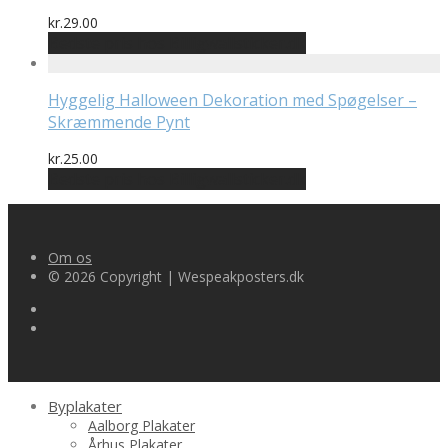
kr.
29.00
Bedste pris hos Billigwallsticker.dk
Hyggelig Halloween Dekoration med Spøgelser –
Skræmmende Pynt
kr.
25.00
Bedste pris hos Billigwallsticker.dk
Om os
© 2026 Copyright | Wespeakposters.dk
Byplakater
Aalborg Plakater
Århus Plakater