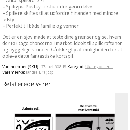
– Antal spillere: 2-4
– Spiltype: Push-your-luck dungeon delve
– Spillere skiftes til at udfordre hinanden med mindre
udstyr
– Perfekt til både familie og venner
Det er en sjov måde at teste dine grænser og se, hvem
der tør tage chancerne i mørket. Ideelt til spilleraftener
og hyggelige stunder. Gå ikke glip af muligheden for at
opleve dette fantastiske kortspil.
Varenummer (SKU):
ff7aaeb608d8
Kategori:
Ukategoriseret
Varemærke:
!andre Brã¦tspil
Relaterede varer