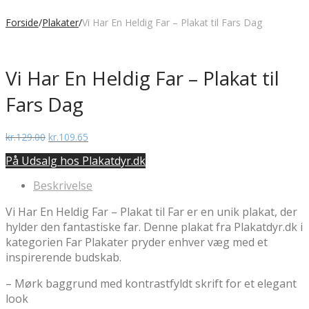
Forside
/
Plakater
/
Vi Har En Heldig Far – Plakat til Fars Dag
Vi Har En Heldig Far – Plakat til
Fars Dag
Den
Den
kr.
129.00
kr.
109.65
oprindelige
aktuelle
På Udsalg hos Plakatdyr.dk
pris
pris
var:
er:
Beskrivelse
kr.129.00.
kr.109.65.
Vi Har En Heldig Far – Plakat til Far er en unik plakat, der
hylder den fantastiske far. Denne plakat fra Plakatdyr.dk i
kategorien Far Plakater pryder enhver væg med et
inspirerende budskab.
– Mørk baggrund med kontrastfyldt skrift for et elegant
look