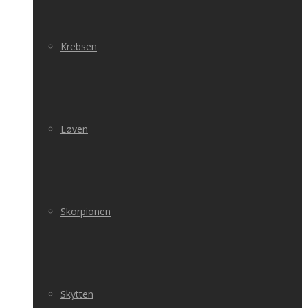
Krebsen
Løven
Skorpionen
Skytten