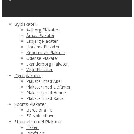
Byplakater
Aalborg Plakater
Århus Plakater
Esbjerg Plakater
Horsens Plakater
København Plakater
Odense Plakater
Skanderborg Plakater
Vejle Plakater
Dyreplakater
Plakater med Aber
Plakater med Elefanter
Plakater med Hunde
Plakater med Katte
Sports Plakater
Barcelona FC
FC København
Stjernehimmel Plakater
Fisken
Jomfruen