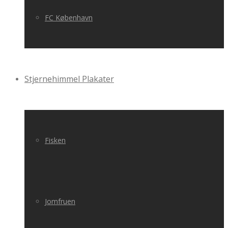
FC København
Stjernehimmel Plakater
Fisken
Jomfruen