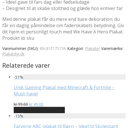
– Ideel gave til fars dag eller fødselsdage
– Designet til at skabe stolthed og glæde hos enhver far
Med denne plakat får du mere end bare dekoration; du
får en daglig påmindelse om faderskabets betydning. Giv
dit hjem et personligt touch med We Have A Hero Plakat.
Produkt id: sku
Varenummer (SKU):
89c81f175736
Kategori:
Plakater
Varemærke:
Plakatdyr.dk
Relaterede varer
-
51
%
Unik Gaming Plakat med Minecraft & Fortnite –
Must-have!
Den
Den
kr.
99.00
kr.
49.00
oprindelige
aktuelle
På Udsalg hos Geekd.dk
pris
pris
-
15
%
var:
er:
kr.99.00.
kr.49.00.
Farverig ABC-plakat til Børn – Ideel til Skolestart!