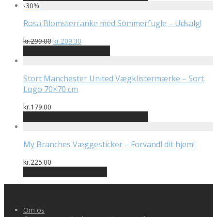
-
30
%
Rosa Blomsterranke med Sommerfugle – Udsalg!
Den
Den
kr.
299.00
kr.
209.30
oprindelige
aktuelle
På Udsalg hos Wowo.dk
pris
pris
var:
er:
kr.299.00.
kr.209.30.
Stort Manchester United Vægklistermærke – Sort
Logo 70×70 cm
kr.
179.00
Bedste pris hos Billigwallsticker.dk
My Branches Væggesticker – Forvandl dit hjem!
kr.
225.00
Bedste pris hos Illux.dk
Om os