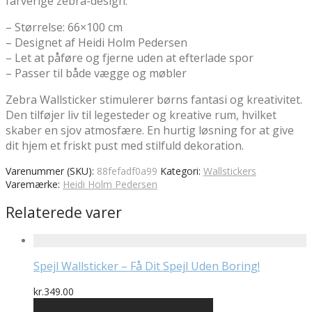
farverige zebra-design.
– Størrelse: 66×100 cm
– Designet af Heidi Holm Pedersen
– Let at påføre og fjerne uden at efterlade spor
– Passer til både vægge og møbler
Zebra Wallsticker stimulerer børns fantasi og kreativitet.
Den tilføjer liv til legesteder og kreative rum, hvilket
skaber en sjov atmosfære. En hurtig løsning for at give
dit hjem et friskt pust med stilfuld dekoration.
Varenummer (SKU):
88fefadf0a99
Kategori:
Wallstickers
Varemærke:
Heidi Holm Pedersen
Relaterede varer
Spejl Wallsticker – Få Dit Spejl Uden Boring!
kr.
349.00
Bedste pris hos Billigwallsticker.dk