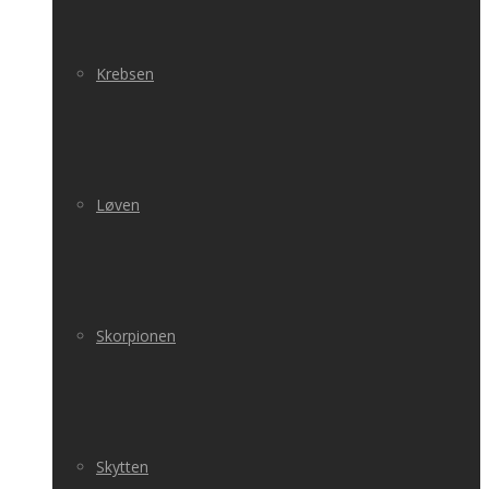
Krebsen
Løven
Skorpionen
Skytten