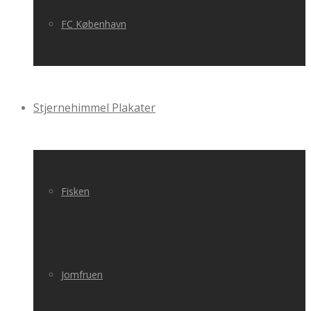
FC København
Stjernehimmel Plakater
Fisken
Jomfruen