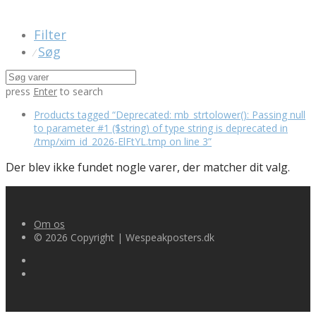
Filter
Søg
⁄
press
Enter
to search
Products tagged
“Deprecated: mb_strtolower(): Passing null
to parameter #1 ($string) of type string is deprecated in
/tmp/xim_id_2026-ElFtYL.tmp on line 3”
Der blev ikke fundet nogle varer, der matcher dit valg.
Om os
© 2026 Copyright | Wespeakposters.dk