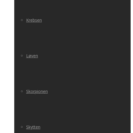
Krebsen
Løven
Skorpionen
Skytten