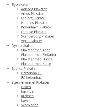
Byplakater
Aalborg Plakater
Århus Plakater
Esbjerg Plakater
Horsens Plakater
København Plakater
Odense Plakater
Skanderborg Plakater
Vejle Plakater
Dyreplakater
Plakater med Aber
Plakater med Elefanter
Plakater med Hunde
Plakater med Katte
Sports Plakater
Barcelona FC
FC København
Stjernehimmel Plakater
Fisken
Jomfruen
Krebsen
Løven
Skorpionen