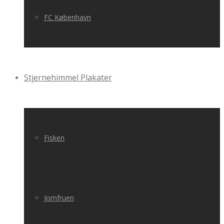
FC København
Stjernehimmel Plakater
Fisken
Jomfruen