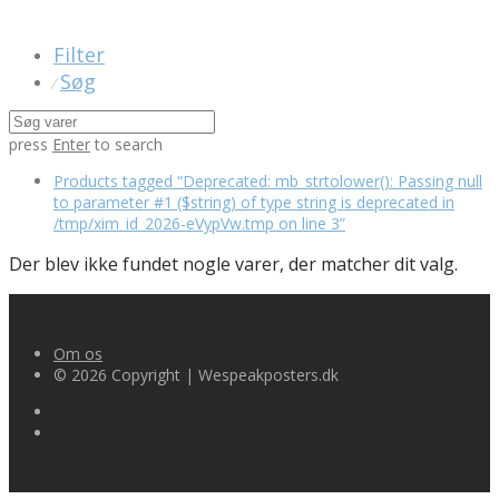
Filter
Søg
⁄
press
Enter
to search
Products tagged
“Deprecated: mb_strtolower(): Passing null
to parameter #1 ($string) of type string is deprecated in
/tmp/xim_id_2026-eVypVw.tmp on line 3”
Der blev ikke fundet nogle varer, der matcher dit valg.
Om os
© 2026 Copyright | Wespeakposters.dk