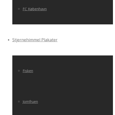
FC København
Stjernehimmel Plakater
Fisken
Jomfruen