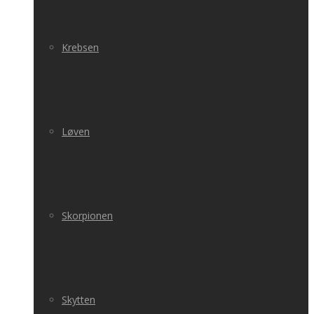
Krebsen
Løven
Skorpionen
Skytten