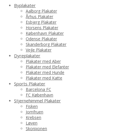
Byplakater
Aalborg Plakater
Århus Plakater
Esbjerg Plakater
Horsens Plakater
København Plakater
Odense Plakater
Skanderborg Plakater
Vejle Plakater
Dyreplakater
Plakater med Aber
Plakater med Elefanter
Plakater med Hunde
Plakater med Katte
Sports Plakater
Barcelona FC
FC København
Stjernehimmel Plakater
Fisken
Jomfruen
Krebsen
Løven
Skorpionen