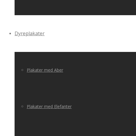
Dyreplakater
Plakater med Aber
Plakater med Elefanter