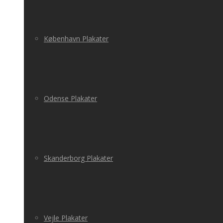
København Plakater
Odense Plakater
Skanderborg Plakater
Vejle Plakater