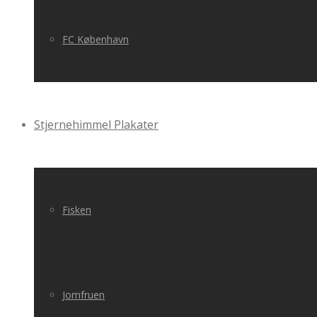
FC København
Stjernehimmel Plakater
Fisken
Jomfruen