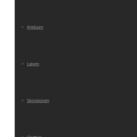
Krebsen
Løven
Skorpionen