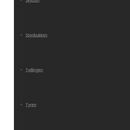
Skytten
Stenbukken
Tvillingen
Tyren