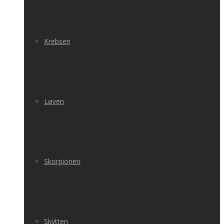
Krebsen
Løven
Skorpionen
Skytten