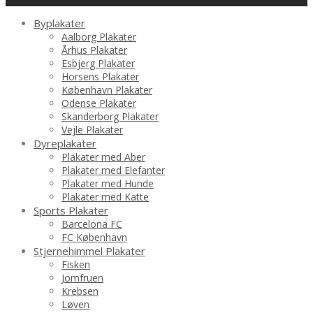
Byplakater
Aalborg Plakater
Århus Plakater
Esbjerg Plakater
Horsens Plakater
København Plakater
Odense Plakater
Skanderborg Plakater
Vejle Plakater
Dyreplakater
Plakater med Aber
Plakater med Elefanter
Plakater med Hunde
Plakater med Katte
Sports Plakater
Barcelona FC
FC København
Stjernehimmel Plakater
Fisken
Jomfruen
Krebsen
Løven