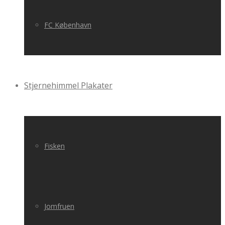
FC København
Stjernehimmel Plakater
Fisken
Jomfruen