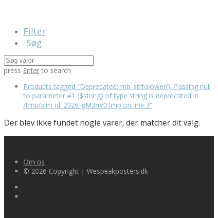
Filter
Søg
⁄
press
Enter
to search
Products tagged
“Deprecated: mb_strtolower(): Passing null
to parameter #1 ($string) of type string is deprecated in
/tmp/xim_id_2026-gM3nV0.tmp on line 3”
Der blev ikke fundet nogle varer, der matcher dit valg.
Om os
© 2026 Copyright | Wespeakposters.dk