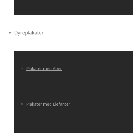
Dyreplakater
Plakater med Aber
Plakater med Elefanter