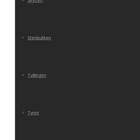
Skytten
Stenbukken
Tvillingen
Tyren