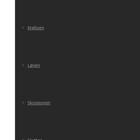
Krebsen
Løven
Skorpionen