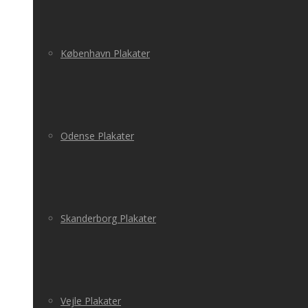
København Plakater
Odense Plakater
Skanderborg Plakater
Vejle Plakater