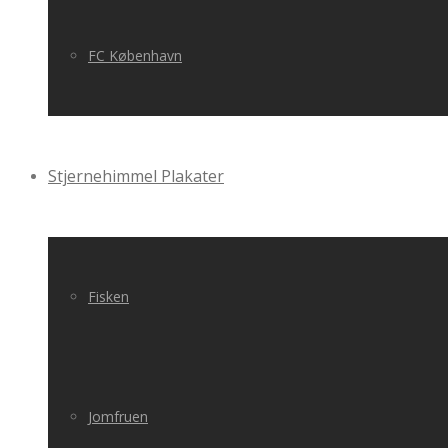
FC København
Stjernehimmel Plakater
Fisken
Jomfruen