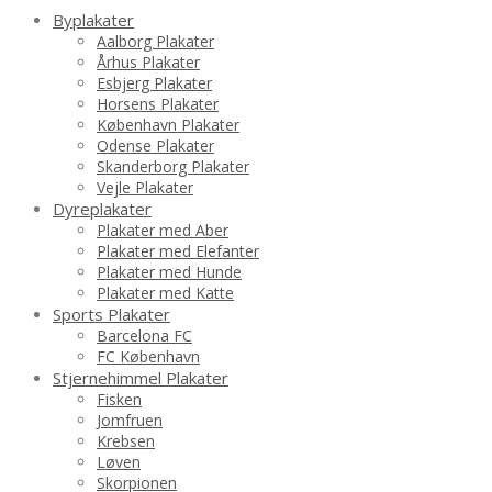
Byplakater
Aalborg Plakater
Århus Plakater
Esbjerg Plakater
Horsens Plakater
København Plakater
Odense Plakater
Skanderborg Plakater
Vejle Plakater
Dyreplakater
Plakater med Aber
Plakater med Elefanter
Plakater med Hunde
Plakater med Katte
Sports Plakater
Barcelona FC
FC København
Stjernehimmel Plakater
Fisken
Jomfruen
Krebsen
Løven
Skorpionen