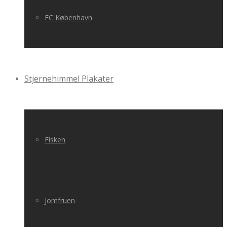
FC København
Stjernehimmel Plakater
Fisken
Jomfruen