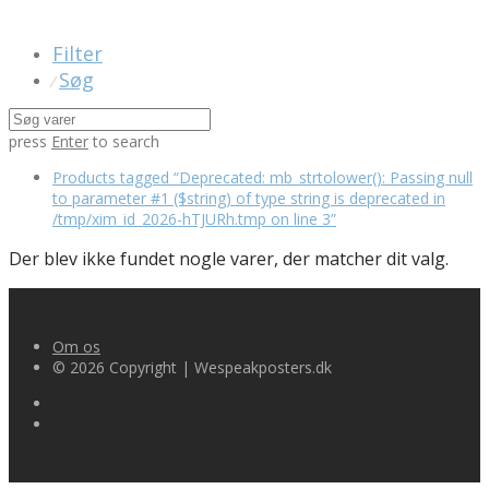
Filter
Søg
⁄
press
Enter
to search
Products tagged
“Deprecated: mb_strtolower(): Passing null
to parameter #1 ($string) of type string is deprecated in
/tmp/xim_id_2026-hTJURh.tmp on line 3”
Der blev ikke fundet nogle varer, der matcher dit valg.
Om os
© 2026 Copyright | Wespeakposters.dk