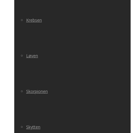
Krebsen
Løven
Skorpionen
Skytten