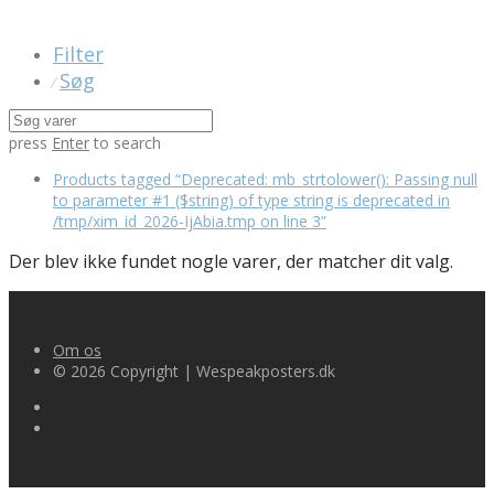
Filter
Søg
⁄
press
Enter
to search
Products tagged
“Deprecated: mb_strtolower(): Passing null
to parameter #1 ($string) of type string is deprecated in
/tmp/xim_id_2026-IjAbia.tmp on line 3”
Der blev ikke fundet nogle varer, der matcher dit valg.
Om os
© 2026 Copyright | Wespeakposters.dk