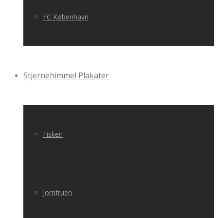
FC København
Stjernehimmel Plakater
Fisken
Jomfruen