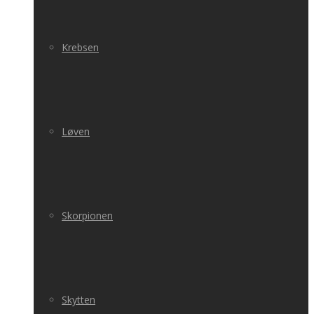
Krebsen
Løven
Skorpionen
Skytten