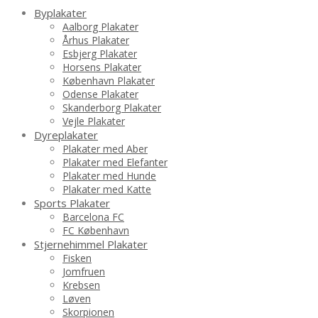
Byplakater
Aalborg Plakater
Århus Plakater
Esbjerg Plakater
Horsens Plakater
København Plakater
Odense Plakater
Skanderborg Plakater
Vejle Plakater
Dyreplakater
Plakater med Aber
Plakater med Elefanter
Plakater med Hunde
Plakater med Katte
Sports Plakater
Barcelona FC
FC København
Stjernehimmel Plakater
Fisken
Jomfruen
Krebsen
Løven
Skorpionen