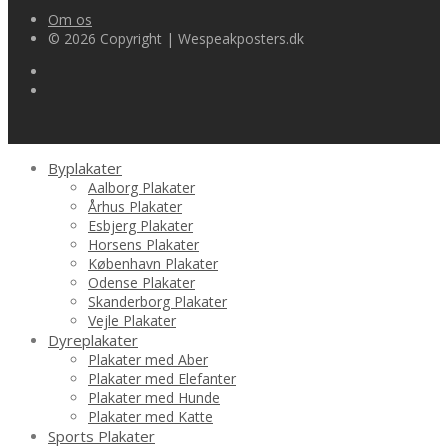
Om os
© 2026 Copyright | Wespeakposters.dk
Byplakater
Aalborg Plakater
Århus Plakater
Esbjerg Plakater
Horsens Plakater
København Plakater
Odense Plakater
Skanderborg Plakater
Vejle Plakater
Dyreplakater
Plakater med Aber
Plakater med Elefanter
Plakater med Hunde
Plakater med Katte
Sports Plakater