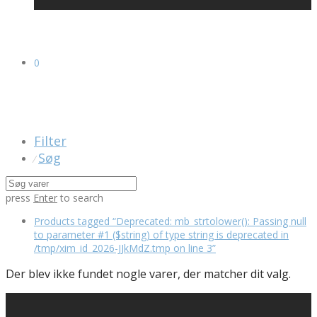
0
Filter
Søg
⁄
press
Enter
to search
Products tagged
“Deprecated: mb_strtolower(): Passing null
to parameter #1 ($string) of type string is deprecated in
/tmp/xim_id_2026-JJkMdZ.tmp on line 3”
Der blev ikke fundet nogle varer, der matcher dit valg.