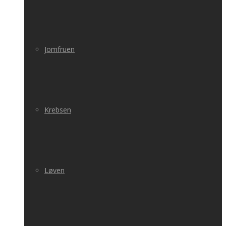
Jomfruen
Krebsen
Løven