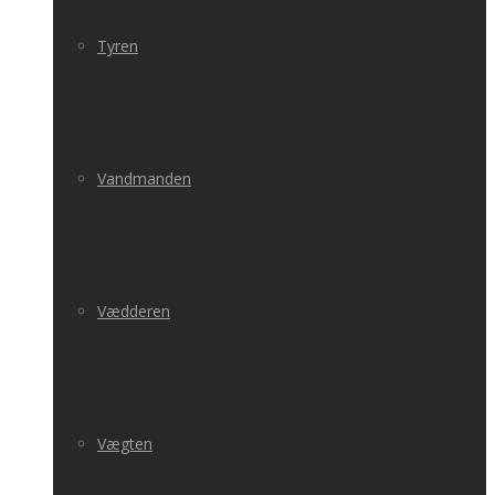
Tyren
Vandmanden
Vædderen
Vægten