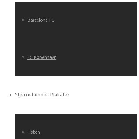
Barcelona FC
FC København
Stjernehimmel Plakater
Fisken