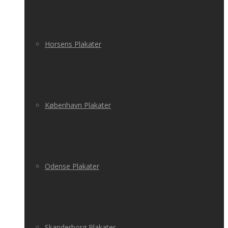
Horsens Plakater
København Plakater
Odense Plakater
Skanderborg Plakater