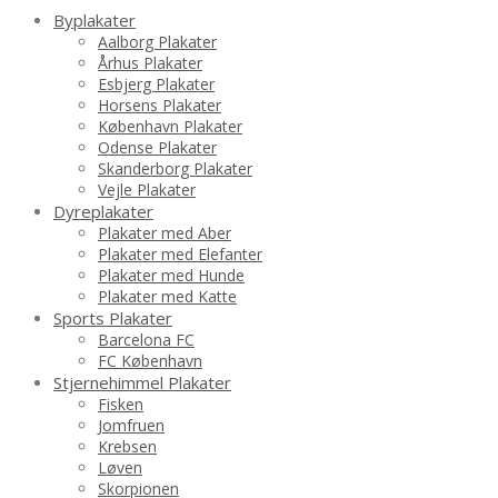
Byplakater
Aalborg Plakater
Århus Plakater
Esbjerg Plakater
Horsens Plakater
København Plakater
Odense Plakater
Skanderborg Plakater
Vejle Plakater
Dyreplakater
Plakater med Aber
Plakater med Elefanter
Plakater med Hunde
Plakater med Katte
Sports Plakater
Barcelona FC
FC København
Stjernehimmel Plakater
Fisken
Jomfruen
Krebsen
Løven
Skorpionen