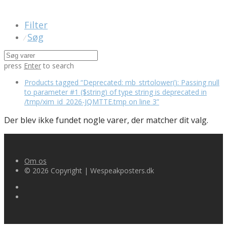
Filter
Søg
⁄
press
Enter
to search
Products tagged
“Deprecated: mb_strtolower(): Passing null
to parameter #1 ($string) of type string is deprecated in
/tmp/xim_id_2026-JQMTTE.tmp on line 3”
Der blev ikke fundet nogle varer, der matcher dit valg.
Om os
© 2026 Copyright | Wespeakposters.dk