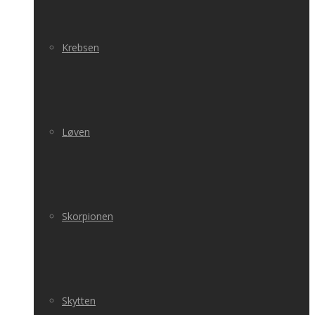
Krebsen
Løven
Skorpionen
Skytten