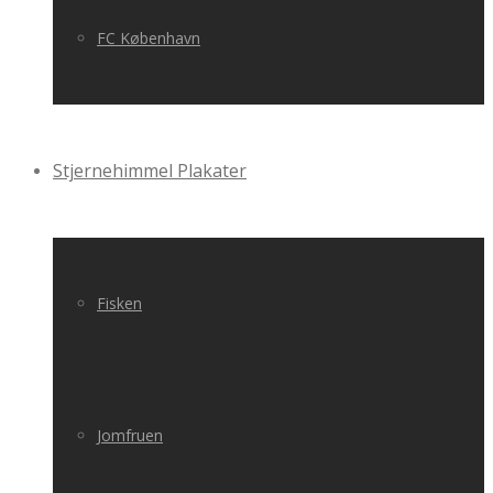
FC København
Stjernehimmel Plakater
Fisken
Jomfruen