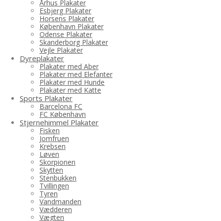
Århus Plakater
Esbjerg Plakater
Horsens Plakater
København Plakater
Odense Plakater
Skanderborg Plakater
Vejle Plakater
Dyreplakater
Plakater med Aber
Plakater med Elefanter
Plakater med Hunde
Plakater med Katte
Sports Plakater
Barcelona FC
FC København
Stjernehimmel Plakater
Fisken
Jomfruen
Krebsen
Løven
Skorpionen
Skytten
Stenbukken
Tvillingen
Tyren
Vandmanden
Vædderen
Vægten