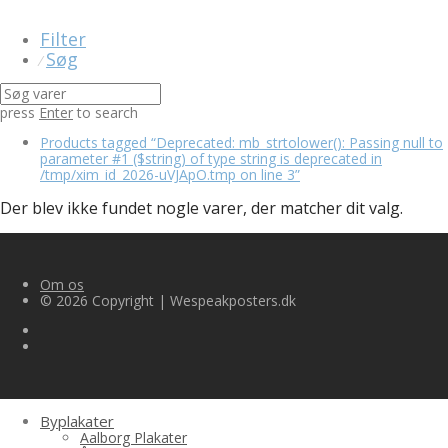
Filter
Søg
⁄
press
Enter
to search
Products tagged
“Deprecated: mb_strtolower(): Passing null to
parameter #1 ($string) of type string is deprecated in
/tmp/xim_id_2026-uVJApO.tmp on line 3”
Der blev ikke fundet nogle varer, der matcher dit valg.
Om os
© 2026 Copyright | Wespeakposters.dk
Byplakater
Aalborg Plakater