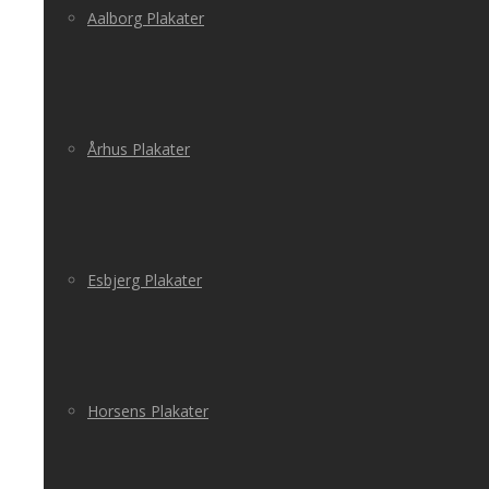
Aalborg Plakater
Århus Plakater
Esbjerg Plakater
Horsens Plakater