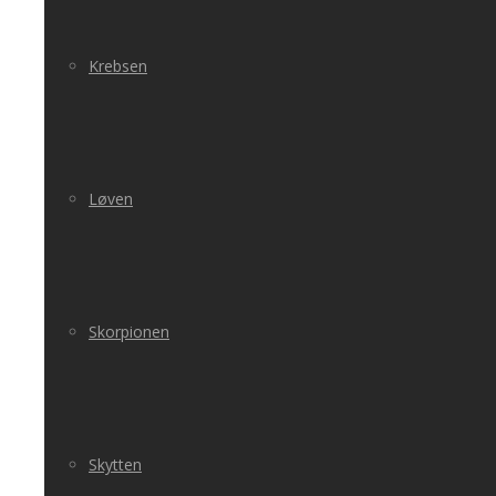
Krebsen
Løven
Skorpionen
Skytten