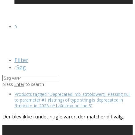
0
Filter
Søg
⁄
press
Enter
to search
Products tagged
“Deprecated: mb_strtolower(): Passing null
to parameter #1 ($string) of type string is deprecated in
/tmp/xim_id_2026-uY1zXd.tmp on line 3”
Der blev ikke fundet nogle varer, der matcher dit valg.