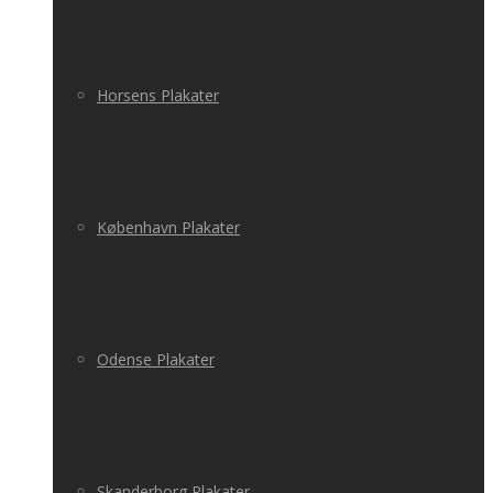
Horsens Plakater
København Plakater
Odense Plakater
Skanderborg Plakater