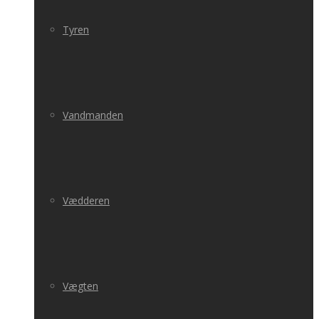
Tyren
Vandmanden
Vædderen
Vægten