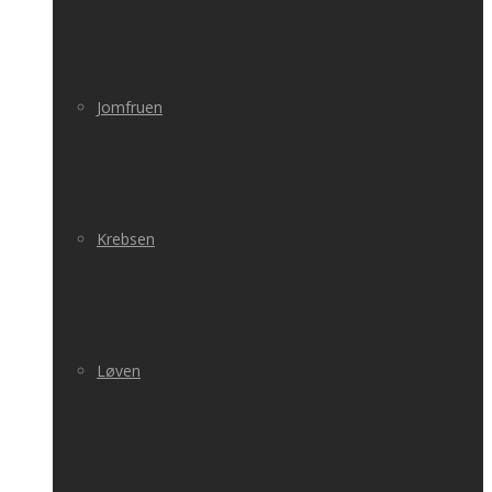
Jomfruen
Krebsen
Løven