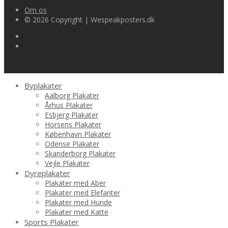
Om os
© 2026 Copyright | Wespeakposters.dk
Byplakater
Aalborg Plakater
Århus Plakater
Esbjerg Plakater
Horsens Plakater
København Plakater
Odense Plakater
Skanderborg Plakater
Vejle Plakater
Dyreplakater
Plakater med Aber
Plakater med Elefanter
Plakater med Hunde
Plakater med Katte
Sports Plakater