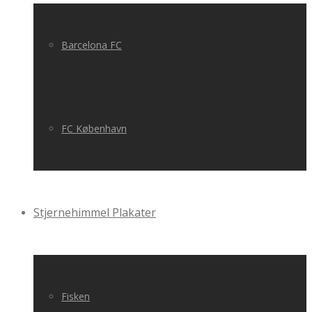
Barcelona FC
FC København
Stjernehimmel Plakater
Fisken