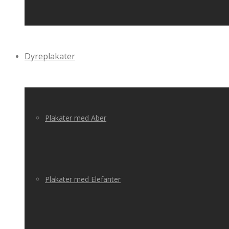
Dyreplakater
Plakater med Aber
Plakater med Elefanter