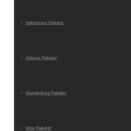
København Plakater
Odense Plakater
Skanderborg Plakater
Vejle Plakater