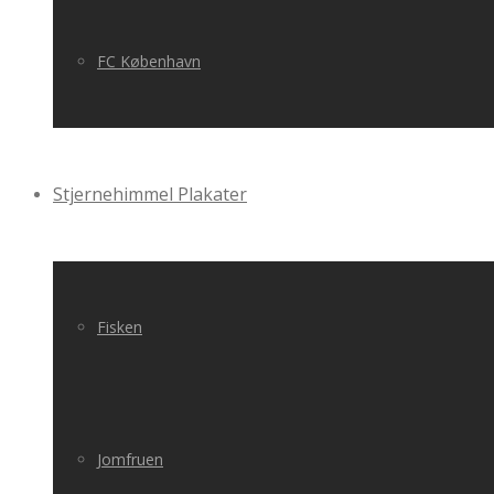
FC København
Stjernehimmel Plakater
Fisken
Jomfruen