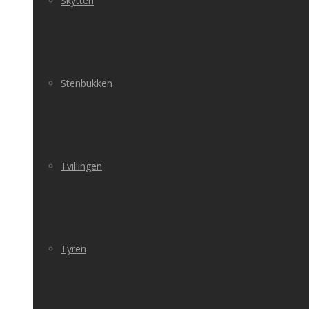
Skytten
Stenbukken
Tvillingen
Tyren