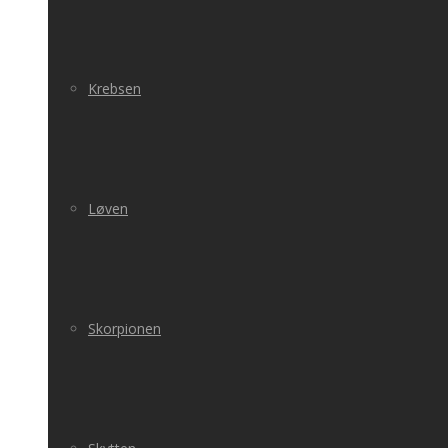
Krebsen
Løven
Skorpionen