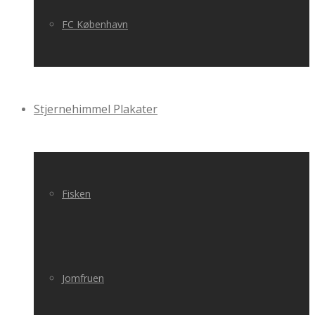
FC København
Stjernehimmel Plakater
Fisken
Jomfruen