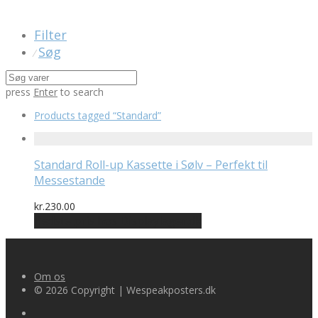
Filter
Søg
⁄
press
Enter
to search
Products tagged
“Standard”
Standard Roll-up Kassette i Sølv – Perfekt til
Messestande
kr.
230.00
Bedste pris hos Displaylager.dk
Om os
© 2026 Copyright | Wespeakposters.dk