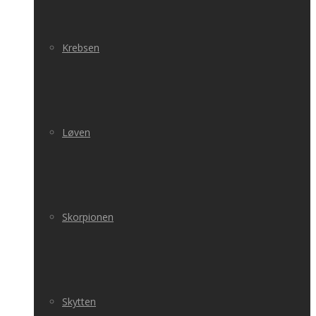
Krebsen
Løven
Skorpionen
Skytten