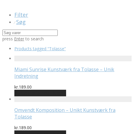
Filter
Søg
⁄
press
Enter
to search
Products tagged
“Tolasse”
Miami Sunrise Kunstværk fra Tolasse – Unik
Indretning
kr.
189.00
Bedste pris hos Illux.dk
Omvendt Komposition – Unikt Kunstværk fra
Tolasse
kr.
189.00
Bedste pris hos Illux.dk