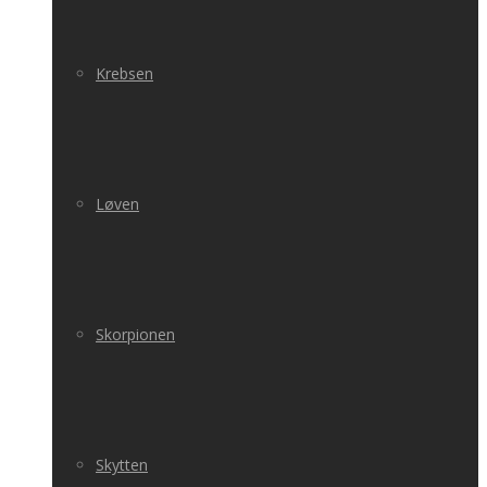
Krebsen
Løven
Skorpionen
Skytten