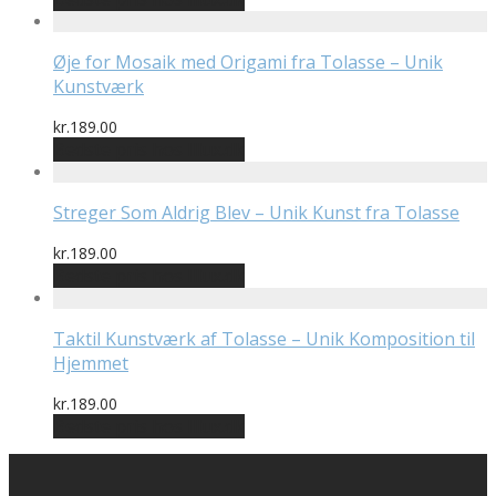
Øje for Mosaik med Origami fra Tolasse – Unik
Kunstværk
kr.
189.00
Bedste pris hos Illux.dk
Streger Som Aldrig Blev – Unik Kunst fra Tolasse
kr.
189.00
Bedste pris hos Illux.dk
Taktil Kunstværk af Tolasse – Unik Komposition til
Hjemmet
kr.
189.00
Bedste pris hos Illux.dk