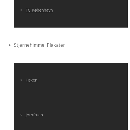
FC København
Stjernehimmel Plakater
Fisken
Jomfruen