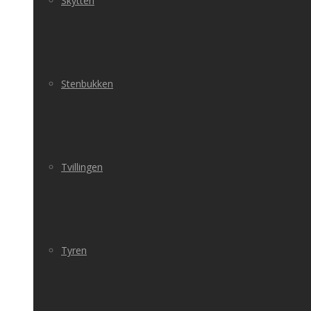
Skytten
Stenbukken
Tvillingen
Tyren