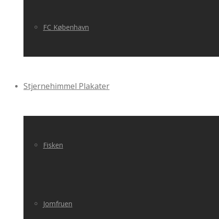
FC København
Stjernehimmel Plakater
Fisken
Jomfruen