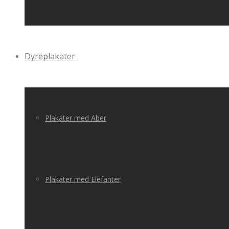
Dyreplakater
Plakater med Aber
Plakater med Elefanter