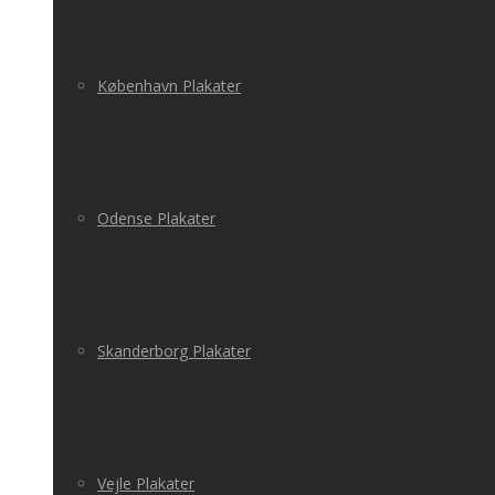
København Plakater
Odense Plakater
Skanderborg Plakater
Vejle Plakater