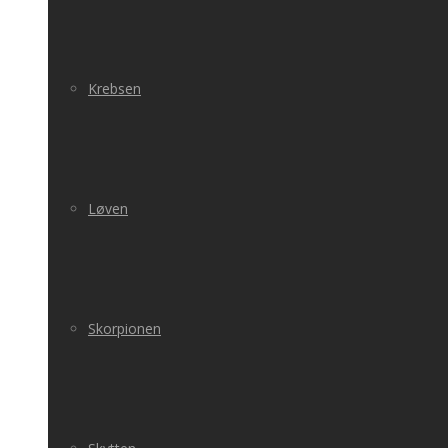
Krebsen
Løven
Skorpionen