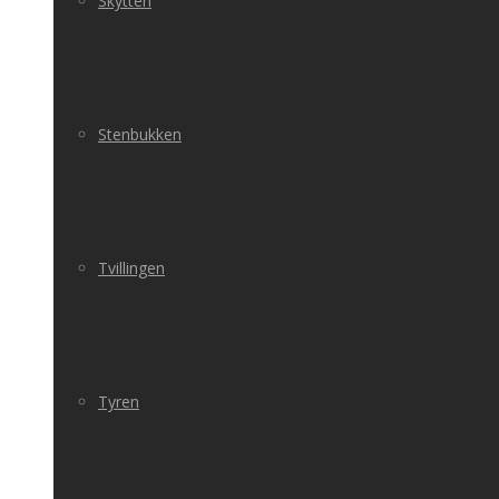
Skytten
Stenbukken
Tvillingen
Tyren