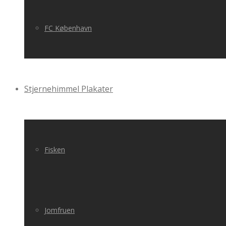
FC København
Stjernehimmel Plakater
Fisken
Jomfruen