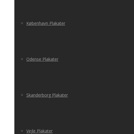
København Plakater
Odense Plakater
Skanderborg Plakater
Vejle Plakater