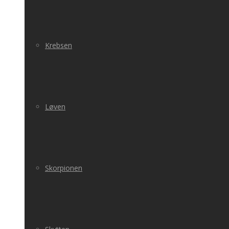
Krebsen
Løven
Skorpionen