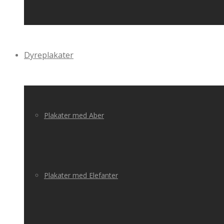
Dyreplakater
Plakater med Aber
Plakater med Elefanter