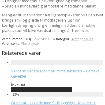
– Designet med fokus på kærlighed og romantik
– Skab en mindeværdig atmosfære med denne plakat
Mangler du inspiration? Kærlighedsplakaten vil uden tvivl
bringe smil og glæde til modtageren. Gør din
kærlighedsfejring uforglemmelig med denne smukke
plakat, som vil blive værdsat i mange år fremover.
Varenummer (SKU):
3e0e24d61034
Kategori:
Ukategoriseret
Varemærke:
Plakatdyr.dk
Relaterede varer
Verdens Bedste Mormor Porcelænskrus – Perfekt
Gaveidé!
kr.
249.00
Bedste pris hos Designplakater.dk
-
35
%
Græskar Lyskæde med 5 Uhyggelige Hoveder til