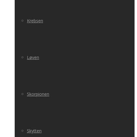
Krebsen
Løven
Skorpionen
Skytten