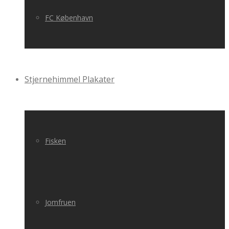
FC København
Stjernehimmel Plakater
Fisken
Jomfruen