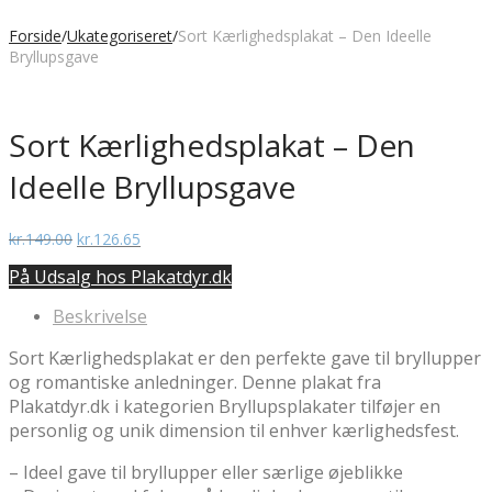
Forside
/
Ukategoriseret
/
Sort Kærlighedsplakat – Den Ideelle
Bryllupsgave
Sort Kærlighedsplakat – Den
Ideelle Bryllupsgave
Den
Den
kr.
149.00
kr.
126.65
oprindelige
aktuelle
På Udsalg hos Plakatdyr.dk
pris
pris
var:
er:
Beskrivelse
kr.149.00.
kr.126.65.
Sort Kærlighedsplakat er den perfekte gave til bryllupper
og romantiske anledninger. Denne plakat fra
Plakatdyr.dk i kategorien Bryllupsplakater tilføjer en
personlig og unik dimension til enhver kærlighedsfest.
– Ideel gave til bryllupper eller særlige øjeblikke