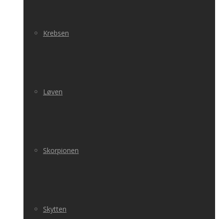
Krebsen
Løven
Skorpionen
Skytten