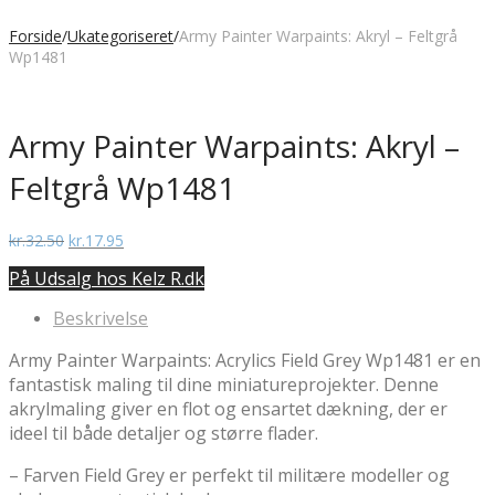
Forside
/
Ukategoriseret
/
Army Painter Warpaints: Akryl – Feltgrå
Wp1481
Army Painter Warpaints: Akryl –
Feltgrå Wp1481
Den
Den
kr.
32.50
kr.
17.95
oprindelige
aktuelle
På Udsalg hos Kelz R.dk
pris
pris
var:
er:
Beskrivelse
kr.32.50.
kr.17.95.
Army Painter Warpaints: Acrylics Field Grey Wp1481 er en
fantastisk maling til dine miniatureprojekter. Denne
akrylmaling giver en flot og ensartet dækning, der er
ideel til både detaljer og større flader.
– Farven Field Grey er perfekt til militære modeller og