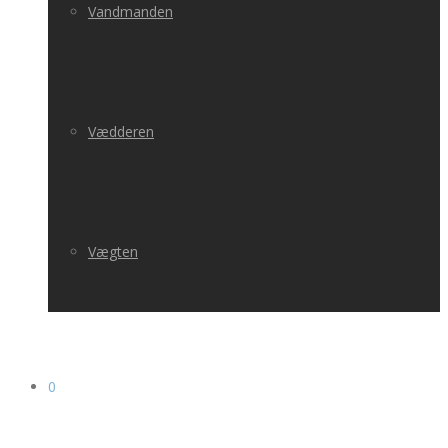
Vandmanden
Vædderen
Vægten
0