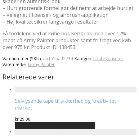
skaber en autentisk look
– Hurtigtørrende formel gør det nemt at arbejde hurtigt
– Velegnet til pensel- og airbrush-applikation
– Høj kvalitet sikrer langvarige resultater
Få fordelene ved at købe hos Kelz0r.dk med over 12%
rabat på Army Painter produkter samt fri fragt ved køb
over 975 kr. Produkt ID: 138453.
Varenummer (SKU):
ab155bad2734
Kategori:
Ukategoriseret
Varemærke:
!army Painter
Relaterede varer
Selvlysende tape til sikkerhed og kreativitet i
mørket
kr.
29.00
Bedste pris hos Billigwallsticker.dk