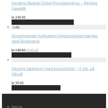
Verdens Bedste Onkel Porcelænskrus – Perfekt
Gaveidé
kr.
249.00
Bedste pris hos Designplakater.dk
-
54
%
Skræmmende Halloween Vinduesklistermærker
med Blodstænk
Den
Den
kr.
149.00
kr.
69.00
oprindelige
aktuelle
På Udsalg hos Billigwallsticker.dk
pris
pris
var:
er:
kr.149.00.
kr.69.00.
Elegant takkekort med konvolutter – 5 stk. på
tilbud!
kr.
39.00
Bedste pris hos Mutmut.dk
Om os