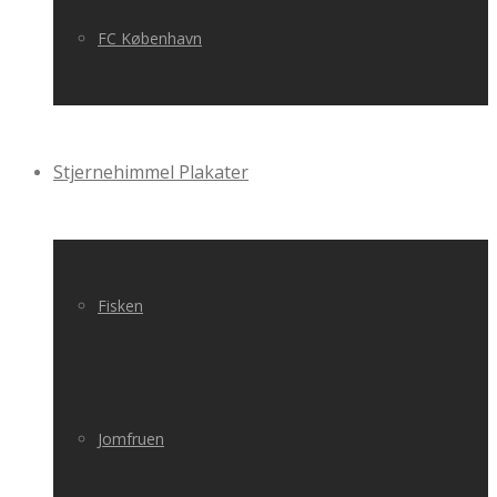
FC København
Stjernehimmel Plakater
Fisken
Jomfruen