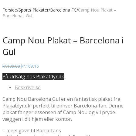
Forside
/
Sports Plakater
/
Barcelona FC
/
Camp Nou Plakat –
Barcelona i Gul
Camp Nou Plakat – Barcelona i
Gul
Den
Den
kr.
199.00
kr.
169.15
oprindelige
aktuelle
På Udsalg hos Plakatdyr.dk
pris
pris
var:
er:
Beskrivelse
kr.199.00.
kr.169.15.
Camp Nou Barcelona Gul er en fantastisk plakat fra
Plakatdyr.dk, perfekt til enhver Barcelona-fan. Denne
plakat fanger essensen af Camp Nou og vil pryde
væggen i dit hjem eller kontor.
– Ideel gave til Barca-fans