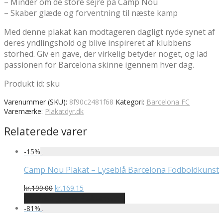
– Minder om de store sejre på Camp Nou
– Skaber glæde og forventning til næste kamp
Med denne plakat kan modtageren dagligt nyde synet af
deres yndlingshold og blive inspireret af klubbens
storhed. Giv en gave, der virkelig betyder noget, og lad
passionen for Barcelona skinne igennem hver dag.
Produkt id: sku
Varenummer (SKU):
8f90c2481f68
Kategori:
Barcelona FC
Varemærke:
Plakatdyr.dk
Relaterede varer
-
15
%
Camp Nou Plakat – Lyseblå Barcelona Fodboldkunst
Den
Den
kr.
199.00
kr.
169.15
oprindelige
aktuelle
På Udsalg hos Plakatdyr.dk
pris
pris
-
81
%
var:
er: