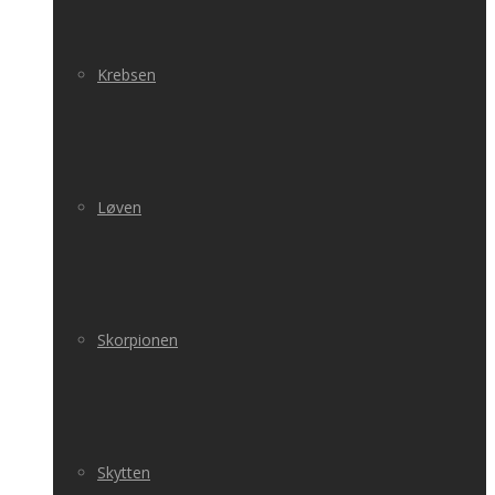
Krebsen
Løven
Skorpionen
Skytten