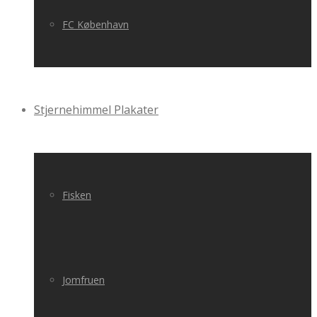
FC København
Stjernehimmel Plakater
Fisken
Jomfruen