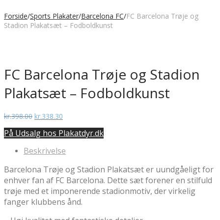
Forside
/
Sports Plakater
/
Barcelona FC
/
FC Barcelona Trøje og
Stadion Plakatsæt – Fodboldkunst
FC Barcelona Trøje og Stadion
Plakatsæt – Fodboldkunst
Den
Den
kr.
398.00
kr.
338.30
oprindelige
aktuelle
På Udsalg hos Plakatdyr.dk
pris
pris
var:
er:
Beskrivelse
kr.398.00.
kr.338.30.
Barcelona Trøje og Stadion Plakatsæt er uundgåeligt for
enhver fan af FC Barcelona. Dette sæt forener en stilfuld
trøje med et imponerende stadionmotiv, der virkelig
fanger klubbens ånd.