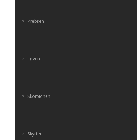
Krebsen
Løven
Skorpionen
Skytten