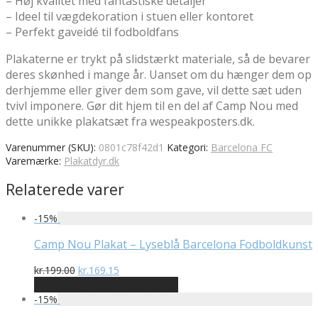
– Høj kvalitet med fantastiske detaljer
– Ideel til vægdekoration i stuen eller kontoret
– Perfekt gaveidé til fodboldfans
Plakaterne er trykt på slidstærkt materiale, så de bevarer
deres skønhed i mange år. Uanset om du hænger dem op
derhjemme eller giver dem som gave, vil dette sæt uden
tvivl imponere. Gør dit hjem til en del af Camp Nou med
dette unikke plakatsæt fra wespeakposters.dk.
Varenummer (SKU):
0801c78f42d1
Kategori:
Barcelona FC
Varemærke:
Plakatdyr.dk
Relaterede varer
-
15
%
Camp Nou Plakat – Lyseblå Barcelona Fodboldkunst
Den
Den
kr.
199.00
kr.
169.15
oprindelige
aktuelle
På Udsalg hos Plakatdyr.dk
pris
pris
-
15
%
var:
er: