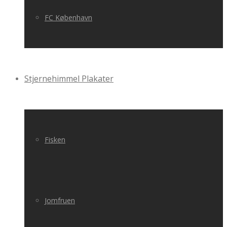
FC København
Stjernehimmel Plakater
Fisken
Jomfruen