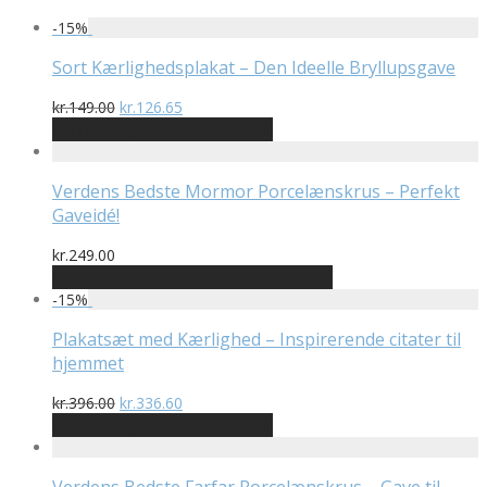
-
15
%
Sort Kærlighedsplakat – Den Ideelle Bryllupsgave
Den
Den
kr.
149.00
kr.
126.65
oprindelige
aktuelle
På Udsalg hos Plakatdyr.dk
pris
pris
var:
er:
kr.149.00.
kr.126.65.
Verdens Bedste Mormor Porcelænskrus – Perfekt
Gaveidé!
kr.
249.00
Bedste pris hos Designplakater.dk
-
15
%
Plakatsæt med Kærlighed – Inspirerende citater til
hjemmet
Den
Den
kr.
396.00
kr.
336.60
oprindelige
aktuelle
På Udsalg hos Plakatdyr.dk
pris
pris
var:
er:
kr.396.00.
kr.336.60.