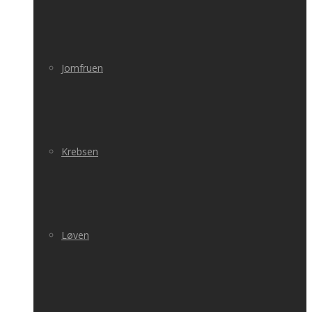
Jomfruen
Krebsen
Løven