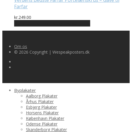
Verdens Bedste Farfar Porcelænskrus – Gave til
Farfar
kr.
249.00
Bedste pris hos Designplakater.dk
Om os
© 2026 Copyright | Wespeakposters.dk
Byplakater
Aalborg Plakater
Århus Plakater
Esbjerg Plakater
Horsens Plakater
København Plakater
Odense Plakater
Skanderborg Plakater