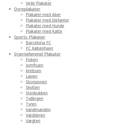
Vejle Plakater
Dyreplakater
Plakater med Aber
Plakater med Elefanter
Plakater med Hunde
Plakater med Katte
Sports Plakater
Barcelona FC
FC København
Stjernehimmel Plakater
Fisken
Jomfruen
Krebsen
Løven
Skorpionen
Skytten
Stenbukken
Tvillingen
Tyren
Vandmanden
Vædderen
Vægten