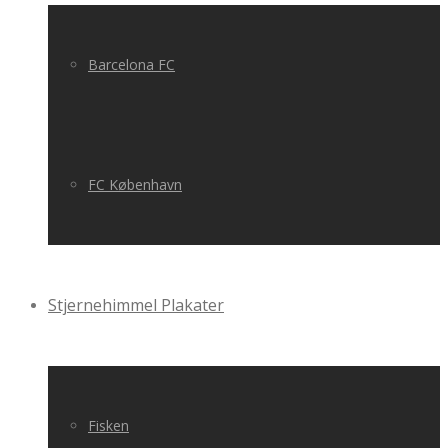
Barcelona FC
FC København
Stjernehimmel Plakater
Fisken