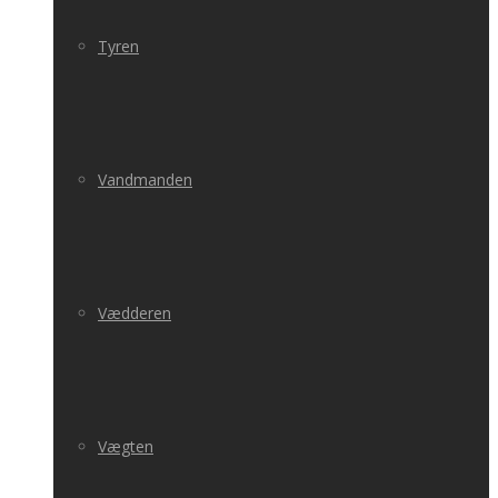
Tyren
Vandmanden
Vædderen
Vægten