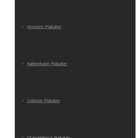
Horsens Plakater
København Plakater
Odense Plakater
Skanderborg Plakater