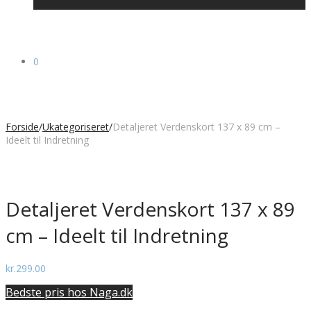
0
Forside
/
Ukategoriseret
/
Detaljeret Verdenskort 137 x 89 cm –
Ideelt til Indretning
Detaljeret Verdenskort 137 x 89
cm – Ideelt til Indretning
kr.
299.00
Bedste pris hos Naga.dk