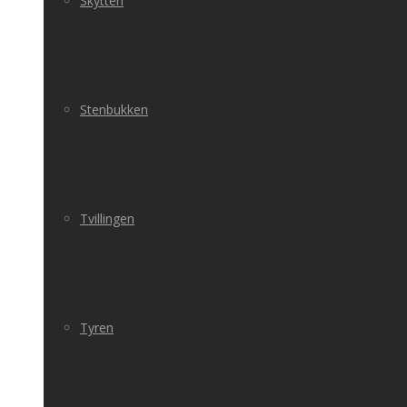
Skytten
Stenbukken
Tvillingen
Tyren