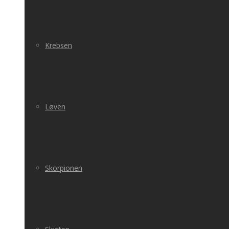
Krebsen
Løven
Skorpionen