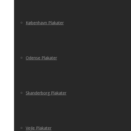
København Plakater
Odense Plakater
Skanderborg Plakater
Vejle Plakater