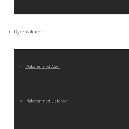
Dyreplakater
Plakater med Aber
Plakater med Elefanter