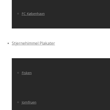
FC København
Stjernehimmel Plakater
Fisken
Jomfruen