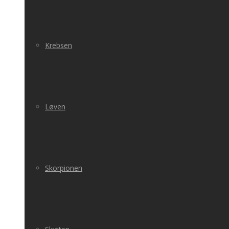
Krebsen
Løven
Skorpionen