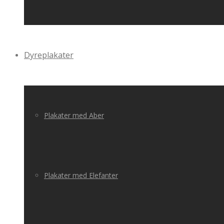
Dyreplakater
Plakater med Aber
Plakater med Elefanter