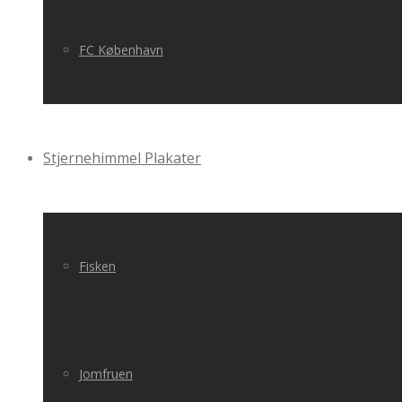
FC København
Stjernehimmel Plakater
Fisken
Jomfruen