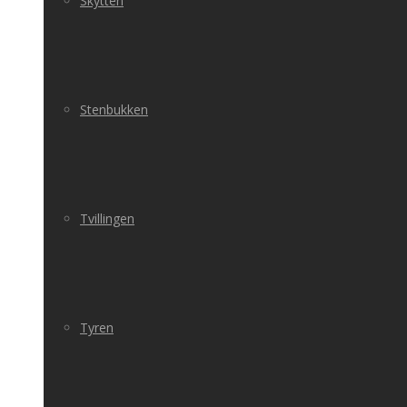
Skytten
Stenbukken
Tvillingen
Tyren