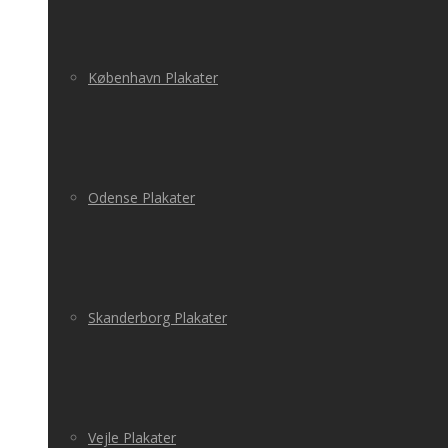
København Plakater
Odense Plakater
Skanderborg Plakater
Vejle Plakater