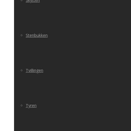
Skytten
Stenbukken
Tvillingen
Tyren