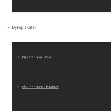
Dyreplakater
Plakater med Aber
Plakater med Elefanter