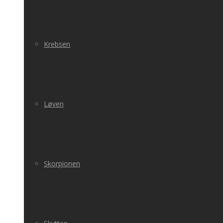
Krebsen
Løven
Skorpionen