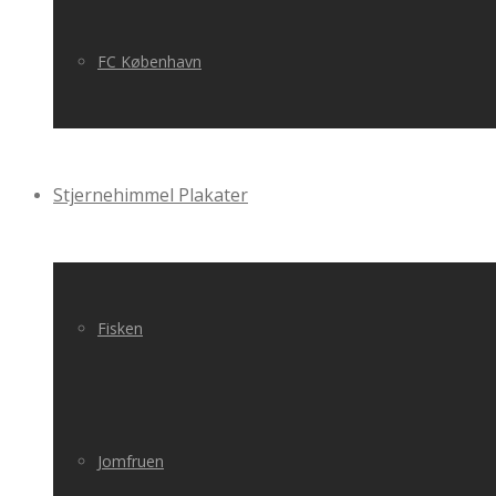
FC København
Stjernehimmel Plakater
Fisken
Jomfruen