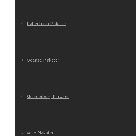
København Plakater
Odense Plakater
Skanderborg Plakater
Vejle Plakater